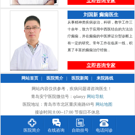
立即咨询专家
刘国新 癫痫医生
从事精神类疾病诊治，科研，教学工作三
十余年，致力于应用中西医结合的方法治
疗癫痫，并在癫痫的中医辨证分型诊断上
有一定的研究。常年工作在临床一线，积
累了丰富的癫痫治疗经验...
立即咨询专家
网站首页
|
医院简介
|
医院新闻
|
来院路线
网站内容仅供参考，疾病问题请咨询医生！
青岛安宁医院微信号：qdanyy
网站导航
医院地址：青岛市市北区重庆南路69号
网站地图
接诊时间:8:00--17:00 节假日不休息
医院简介
在线咨询
自助挂号
电话问诊