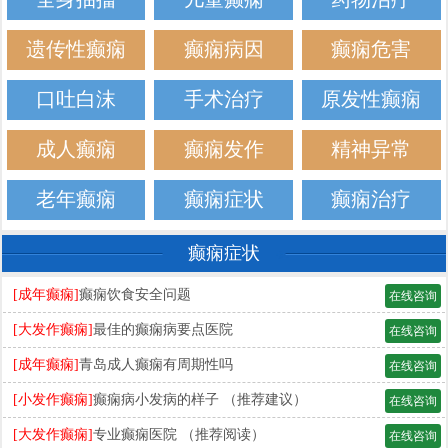
遗传性癫痫
癫痫病因
癫痫危害
口吐白沫
手术治疗
原发性癫痫
成人癫痫
癫痫发作
精神异常
老年癫痫
癫痫症状
癫痫治疗
癫痫症状
[成年癫痫]
癫痫饮食安全问题
在线咨询
[大发作癫痫]
最佳的癫痫病要点医院
在线咨询
[成年癫痫]
青岛成人癫痫有周期性吗
在线咨询
[小发作癫痫]
癫痫病小发病的样子 （推荐建议）
在线咨询
[大发作癫痫]
专业癫痫医院 （推荐阅读）
在线咨询