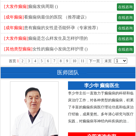
[大发作癫痫]
癫痫发病周期 ()
在线咨询
[成年癫痫]
看癫痫病最佳的医院 （推荐建议）
在线咨询
[成年癫痫]
患有癫痫的女性是否能怀孕（专家推荐）
在线咨询
[大发作癫痫]
癫痫是怎么样发生及怎样护理的
在线咨询
[其他类型癫痫]
女性的癫痫小发病怎样护理 ()
在线咨询
首页
1
2
3
4
5
6
7
8
9
10
11
下一页
末页
共
63
页
625
条
医师团队
李少华 癫痫医生
李少华主任一直致力于癫痫病的科研和临
床治疗工作，对各种类型的癫痫病，积累
了丰富的癫痫疾病医疗理论功底和临床治
疗经验，成果斐然。多年潜心研究与医疗
实践，对癫痫病等神经内科疾病的治...