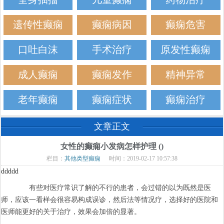
遗传性癫痫
癫痫病因
癫痫危害
口吐白沫
手术治疗
原发性癫痫
成人癫痫
癫痫发作
精神异常
老年癫痫
癫痫症状
癫痫治疗
文章正文
女性的癫痫小发病怎样护理 ()
栏目：
其他类型癫痫
时间：2019-02-17 10:57:38
ddddd
有些对医疗常识了解的不行的患者，会过错的以为既然是医
师，应该一看样会很容易构成误诊，然后法等情况疗，选择好的医院和
医师能更好的关于治疗，效果会加倍的显著。