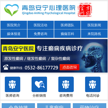
医院简介
医院活动
医师团队
医院新闻
媒体报道
免费咨询
癫痫百科
来院路线
医师咨询
分析病情
咨询费用
电话问诊
全身抽搐
儿童癫痫
药物治疗