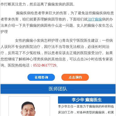
作打断其注意力，然后远离了癫痫发病的原因。
癫痫疾病给患者带来巨大的伤害，为了避免这些癫痫疾病给患
者带来伤害，咱们就要弄理解病因导致的，下面咱们就
治疗癫痫
病的办
法来介绍一下关于癫痫的病因有什么这一问题。女人的癫痫小发生怎么
护理
女性的癫痫小发病怎样护理 ()青岛安宁医院医生建议：一些病
人误到不专业的医院治疗，因疗法不当导致无法根治，必须长时间治
疗，反而花了不少冤枉钱，所以患者应该去正规的医院接受治疗。如果
您想继续了解精神心理类疾病的其他信息，可以点击24小时在线专家咨
询。医院热线电话：
0532-86177729
。
医师团队
李少华 癫痫医生
李少华主任一直致力于癫痫病的科研和临
床治疗工作，对各种类型的癫痫病，积累