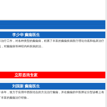
李少华 癫痫医生
床治疗工作，对各种类型的癫痫病，积累了丰富的癫痫疾病医疗理论功底和临床治疗
，对癫痫病等神经内科疾病的治...
立即咨询专家
刘国新 癫痫医生
十余年，致力于应用中西医结合的方法治疗癫痫，并在癫痫的中医辨证分型诊断上有
富的癫痫治疗经验...