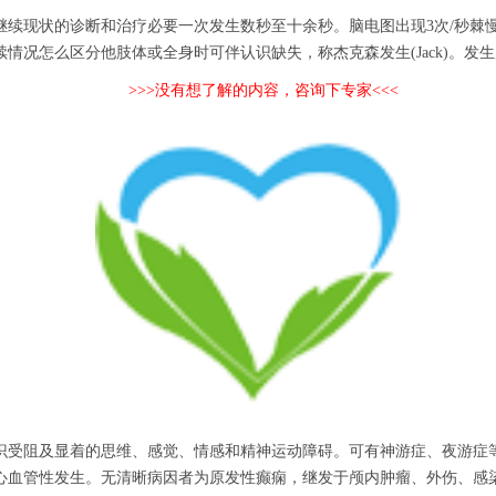
现状的诊断和治疗必要一次发生数秒至十余秒。脑电图出现3次/秒棘
况怎么区分他肢体或全身时可伴认识缺失，称杰克森发生(Jack)。发生
>>>没有想了解的内容，咨询下专家<<<
受阻及显着的思维、感觉、情感和精神运动障碍。可有神游症、夜游症等
心血管性发生。无清晰病因者为原发性癫痫，继发于颅内肿瘤、外伤、感