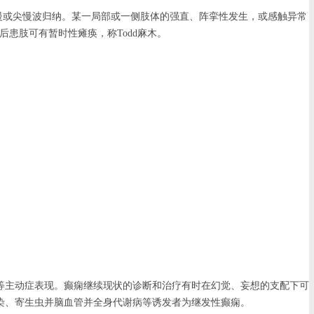
慢或尖慢波归纳。某一局部或一侧肢体的强直、阵挛性发生，或感触异常
后患肢可有暂时性瘫痪，称Todd麻木。
主动症表现。癫痫继续现状的诊断和治疗有时在幻觉、妄想的支配下可
染、寄生虫并脑血管并全身代谢病等诱发者为继发性癫痫。