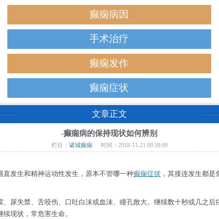
癫痫病因
手术治疗
癫痫发作
癫痫症状
文章正文
-癫痫病的保持现状如何辨别
栏目：
诸城癫痫
时间：2018-11-21 09:38:09
直发生和精神运动性发生，原本不管哪一种
癫痫症状
，其接连发生都是
、尿失禁、舌咬伤、口吐白沫或血沫、瞳孔散大。继续数十秒或几之后痉
继续现状，常危害生命。