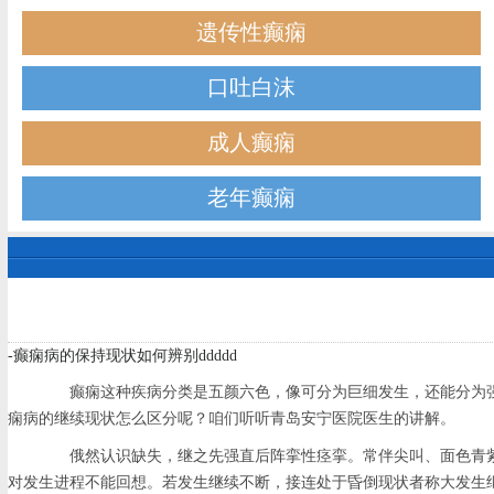
遗传性癫痫
口吐白沫
成人癫痫
老年癫痫
-癫痫病的保持现状如何辨别ddddd
癫痫这种疾病分类是五颜六色，像可分为巨细发生，还能分为强
痫病的继续现状怎么区分呢？咱们听听青岛安宁医院医生的讲解。
俄然认识缺失，继之先强直后阵挛性痉挛。常伴尖叫、面色青紫
对发生进程不能回想。若发生继续不断，接连处于昏倒现状者称大发生