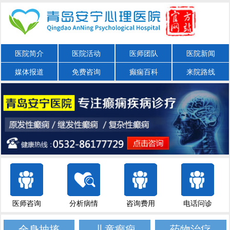
医院简介
医院活动
医师团队
医院新闻
媒体报道
免费咨询
癫痫百科
来院路线
医师咨询
分析病情
咨询费用
电话问诊
全身抽搐
儿童癫痫
药物治疗