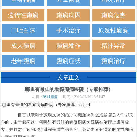
遗传性癫痫
癫痫病因
癫痫危害
口吐白沫
手术治疗
原发性癫痫
成人癫痫
癫痫发作
精神异常
老年癫痫
癫痫症状
癫痫治疗
文章正文
-哪里有最佳的看癫痫病医院（专家推荐）
栏目：
诸城癫痫
时间：2019-02-20 13:51:47
-哪里有最佳的看癫痫病医院（专家推荐）ddddd
自古以来对于癫痫疾病的治疗问癫痫病怎么治题都是人们都关
心的，由于癫痫这一疾哪里有最佳的看癫痫病医院病在治疗上难度极
大，并且对于它的治疗进程是适当绵长的，必要患者有满足的耐性和信
心来面临癫痫疾玻