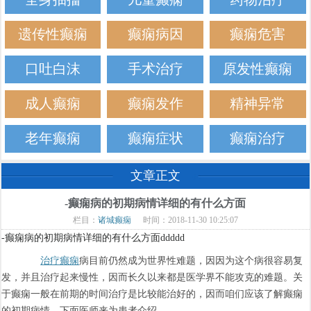
遗传性癫痫
癫痫病因
癫痫危害
口吐白沫
手术治疗
原发性癫痫
成人癫痫
癫痫发作
精神异常
老年癫痫
癫痫症状
癫痫治疗
文章正文
-癫痫病的初期病情详细的有什么方面
栏目：
诸城癫痫
时间：2018-11-30 10:25:07
-癫痫病的初期病情详细的有什么方面ddddd
治疗癫痫
病目前仍然成为世界性难题，因因为这个病很容易复
发，并且治疗起来慢性，因而长久以来都是医学界不能攻克的难题。关
于癫痫一般在前期的时间治疗是比较能治好的，因而咱们应该了解癫痫
的初期病情。下面医师来为患者介绍。