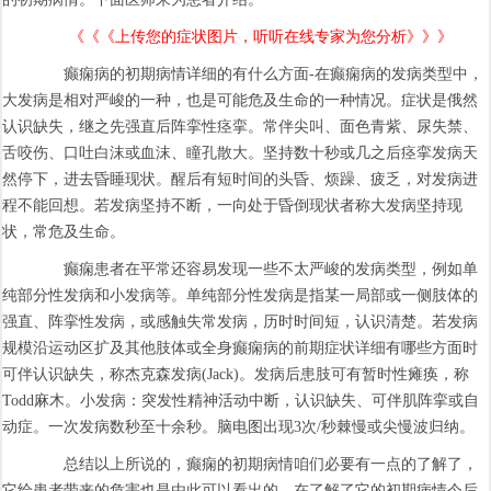
《《《上传您的症状图片，听听在线专家为您分析》》》
癫痫病的初期病情详细的有什么方面-在癫痫病的发病类型中，
大发病是相对严峻的一种，也是可能危及生命的一种情况。症状是俄然
认识缺失，继之先强直后阵挛性痉挛。常伴尖叫、面色青紫、尿失禁、
舌咬伤、口吐白沫或血沫、瞳孔散大。坚持数十秒或几之后痉挛发病天
然停下，进去昏睡现状。醒后有短时间的头昏、烦躁、疲乏，对发病进
程不能回想。若发病坚持不断，一向处于昏倒现状者称大发病坚持现
状，常危及生命。
癫痫患者在平常还容易发现一些不太严峻的发病类型，例如单
纯部分性发病和小发病等。单纯部分性发病是指某一局部或一侧肢体的
强直、阵挛性发病，或感触失常发病，历时时间短，认识清楚。若发病
规模沿运动区扩及其他肢体或全身癫痫病的前期症状详细有哪些方面时
可伴认识缺失，称杰克森发病(Jack)。发病后患肢可有暂时性瘫痪，称
Todd麻木。小发病：突发性精神活动中断，认识缺失、可伴肌阵挛或自
动症。一次发病数秒至十余秒。脑电图出现3次/秒棘慢或尖慢波归纳。
总结以上所说的，癫痫的初期病情咱们必要有一点的了解了，
它给患者带来的危害也是由此可以看出的，在了解了它的初期病情今后