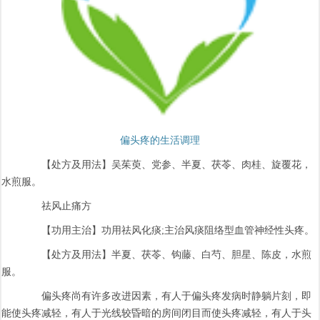
偏头疼的生活调理
【处方及用法】吴茱萸、党参、半夏、茯苓、肉桂、旋覆花，
水煎服。
祛风止痛方
【功用主治】功用祛风化痰;主治风痰阻络型血管神经性头疼。
【处方及用法】半夏、茯苓、钩藤、白芍、胆星、陈皮，水煎
服。
偏头疼尚有许多改进因素，有人于偏头疼发病时静躺片刻，即
能使头疼减轻，有人于光线较昏暗的房间闭目而使头疼减轻，有人于头