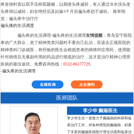
疼发病时喜以双手压榨双颞侧，以期使头疼减轻，有人通过冷水洗头使
头疼得以减轻，妇女绝经后及妊娠3个月后偏头疼趋于减轻。 推举阅
览：偏头疼中治疗疗
偏头痛的生活调度
偏头疼的生活调理-偏头疼的生活调理
友情提醒
：青岛安宁医院
奉劝广大群众，患了精神类类问题时不要自己乱治，应该去正规医院的
精神类科门诊就医，有经验的医生会根据患者的病情对症用药，使用能
针对病情且无毒副作用的药品进行彻底的治疗，这才是治疗精神心理类
疾病的最佳途径。免费咨询热线：
0532-86177729
。
-偏头疼的生活调理
医师团队
李少华 癫痫医生
李少华主任一直致力于癫痫病的科研和临
床治疗工作，对各种类型的癫痫病，积累
了丰富的癫痫疾病医疗理论功底和临床治