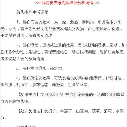
>>>我需要专家为我详细分析病情<<<
偏头疼的生活调度
1、留心气侯的效果，风，燥，湿热，暴风雨，明亮耀眼的阳
光，冰冷，雷声等气候变化都会诱发偏头疼发病，留心避风寒，保暖，
不要暴晒淋雨，预防诱发致玻
2、留心睡觉，运动或过劳的效果，留心规则的睡眠，运动，加
强工作计划性，条理性，确保劳逸结合，留心眼睛调度，维护对灵敏患
者来说是主要的预防措施。
3、留心室内通风，戒烟酒。
4、留心药物的效果，可诱发偏头疼药物如避孕药，硝酸甘油，
组织胺，利血平，肼苯达嗪，雌激素，过量VitA等。
【功用主治】功用滋养肝肾;主治肝偏头痛的生活调度肾阴虚型
血管神经性头疼。
【处方及用法】女贞子、旱莲草、山萸肉、茯苓、菊花，水煎
服。