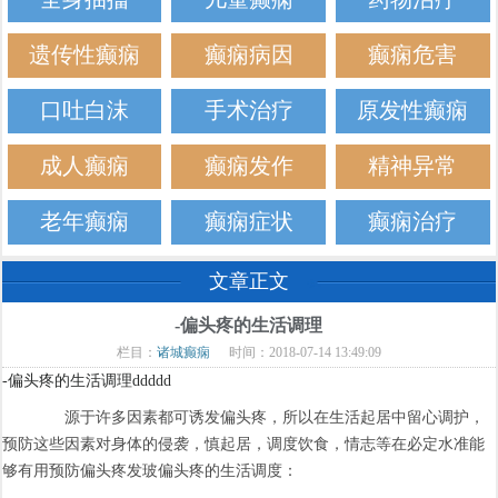
遗传性癫痫
癫痫病因
癫痫危害
口吐白沫
手术治疗
原发性癫痫
成人癫痫
癫痫发作
精神异常
老年癫痫
癫痫症状
癫痫治疗
文章正文
-偏头疼的生活调理
栏目：
诸城癫痫
时间：2018-07-14 13:49:09
-偏头疼的生活调理ddddd
源于许多因素都可诱发偏头疼，所以在生活起居中留心调护，
预防这些因素对身体的侵袭，慎起居，调度饮食，情志等在必定水准能
够有用预防偏头疼发玻偏头疼的生活调度：