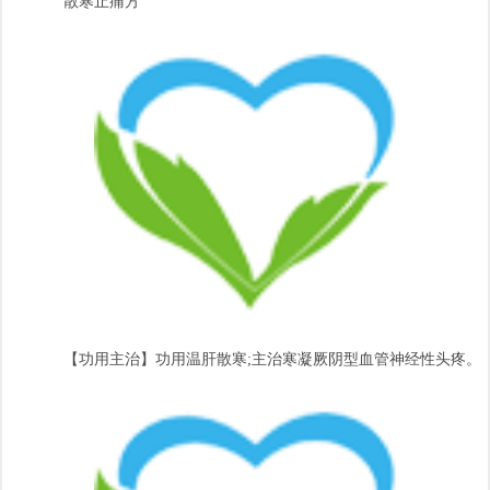
散寒止痛方
【功用主治】功用温肝散寒;主治寒凝厥阴型血管神经性头疼。