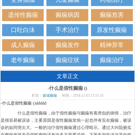
遗传性癫痫
癫痫病因
癫痫危害
口吐白沫
手术治疗
原发性癫痫
成人癫痫
癫痫发作
精神异常
老年癫痫
癫痫症状
癫痫治疗
文章正文
-什么是假性癫痫 ()
栏目：
诸城癫痫
时间：2018-12-03 13:55:10
-什么是假性癫痫 ()ddddd
什么是假性癫痫，由于假性癫痫与癫痫有着类似的病情，治疗
是很容易被误诊，主要原因是假性癫痫发病一起也伴有实在癫痫，被误
诊的如同突出大。一般的治疗假性癫痫通过心理暗示。通过大叫阻挠实
在癫痫发玻关于假性癫痫还有许多方面要说的。下面专加告诉这其中的