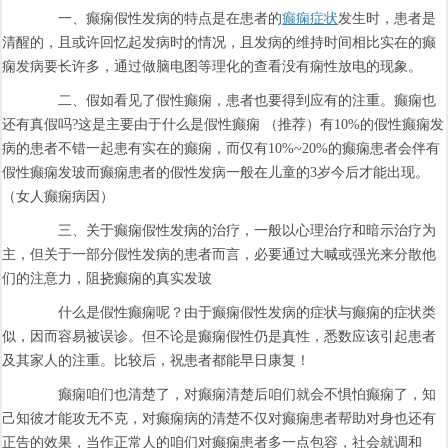
一、癫痫假性发病的特点是在患者的
癫痫症状
发生时，患者是
清醒的，且或许回忆起发病时的情况，且发病的维持时间相比实在的癫
痫发病要长许多，通过做脑电图等理化的查看没有痫性放电的现象。
二、假如看见了假性癫痫，患者也要得到应有的注重。癫痫也
还有真假吗?这是主要由于什么是假性癫痫 （推荐）有10%的假性癫痫发
病的患者不错一起患有实在的癫痫，而仅有10%~20%的癫痫患者会伴有
假性癫痫发玻而癫痫患者的假性发病一般在儿童的3岁今后才能出现。
（女人癫痫病因）
三、关于癫痫假性发病的治疗，一般以心理治疗和暗示治疗为
主，但关于一部分假性发病的患者而言，必要通过大喊或强光来分散他
们的注意力，阻挠癫痫的真实发玻
什么是假性癫痫呢？由于癫痫假性发病的症状与癫痫的症状类
似，因而容易被误诊。但不论是癫痫假性仍是真性，悉数应该引起患者
及其家人的注重。比较后，祝患者都能早日康复！
癫痫咱们也清楚了，对癫痫清楚后咱们就会不惧怕癫痫了，知
己知彼才能攻无不克，对癫痫病的清楚不仅对癫痫患者帮助对身也还有
正告的效果，当作正常人的咱们对癫痫患者多一点包容，社会就调和