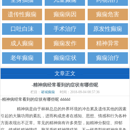
遗传性癫痫
癫痫病因
癫痫危害
口吐白沫
手术治疗
原发性癫痫
成人癫痫
癫痫发作
精神异常
老年癫痫
癫痫症状
癫痫治疗
文章正文
-精神病经常看到的症状有哪些呢
栏目：
诸城癫痫
时间：2018-09-04 08:57:36
-精神病经常看到的症状有哪些呢 ddddd
精神病是由于林林总总的外界环境的冲击累及遗传其他的因素
引起的大脑功用的紊乱，进而构成患者在感知、思想、情感和行为各种
方面表现出不正常。常见的精神病有许多类型，如精神分裂症、抑郁
症、情感性精神障碍、脑器质性精神障碍等。不一样类型的精神病具备