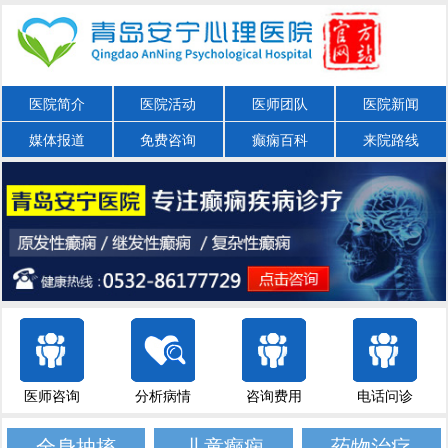
医院简介
医院活动
医师团队
医院新闻
媒体报道
免费咨询
癫痫百科
来院路线
医师咨询
分析病情
咨询费用
电话问诊
全身抽搐
儿童癫痫
药物治疗