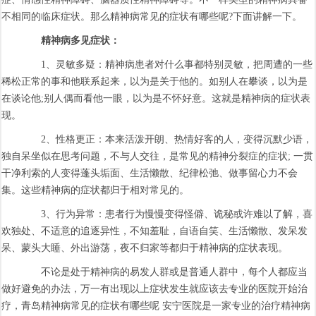
不相同的临床症状。那么精神病常见的症状有哪些呢?下面讲解一下。
精神病多见症状：
1、灵敏多疑：精神病患者对什么事都特别灵敏，把周遭的一些
稀松正常的事和他联系起来，以为是关于他的。如别人在攀谈，以为是
在谈论他;别人偶而看他一眼，以为是不怀好意。这就是精神病的症状表
现。
2、性格更正：本来活泼开朗、热情好客的人，变得沉默少语，
独自呆坐似在思考问题，不与人交往，是常见的精神分裂症的症状; 一贯
干净利索的人变得蓬头垢面、生活懒散、纪律松弛、做事留心力不会
集。这些精神病的症状都归于相对常见的。
3、行为异常：患者行为慢慢变得怪僻、诡秘或许难以了解，喜
欢独处、不适意的追逐异性，不知羞耻，自语自笑、生活懒散、发呆发
呆、蒙头大睡、外出游荡，夜不归家等都归于精神病的症状表现。
不论是处于精神病的易发人群或是普通人群中，每个人都应当
做好避免的办法，万一有出现以上症状发生就应该去专业的医院开始治
疗，青岛精神病常见的症状有哪些呢 安宁医院是一家专业的治疗精神病