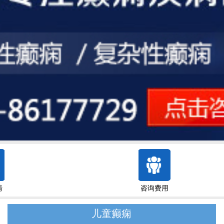
情
咨询费用
儿童癫痫