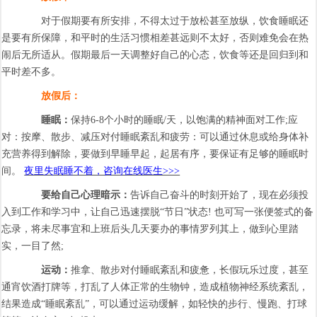
对于假期要有所安排，不得太过于放松甚至放纵，饮食睡眠还
是要有所保障，和平时的生活习惯相差甚远则不太好，否则难免会在热
闹后无所适从。假期最后一天调整好自己的心态，饮食等还是回归到和
平时差不多。
放假后：
睡眠：
保持6-8个小时的睡眠/天，以饱满的精神面对工作;应
对：按摩、散步、减压对付睡眠紊乱和疲劳：可以通过休息或给身体补
充营养得到解除，要做到早睡早起，起居有序，要保证有足够的睡眠时
间。
夜里失眠睡不着，咨询在线医生>>>
要给自己心理暗示：
告诉自己奋斗的时刻开始了，现在必须投
入到工作和学习中，让自己迅速摆脱“节日”状态! 也可写一张便签式的备
忘录，将未尽事宜和上班后头几天要办的事情罗列其上，做到心里踏
实，一目了然;
运动：
推拿、散步对付睡眠紊乱和疲惫，长假玩乐过度，甚至
通宵饮酒打牌等，打乱了人体正常的生物钟，造成植物神经系统紊乱，
结果造成“睡眠紊乱”，可以通过运动缓解，如轻快的步行、慢跑、打球