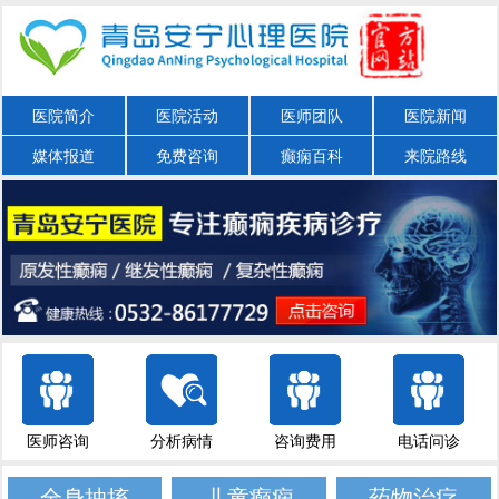
医院简介
医院活动
医师团队
医院新闻
媒体报道
免费咨询
癫痫百科
来院路线
医师咨询
分析病情
咨询费用
电话问诊
全身抽搐
儿童癫痫
药物治疗