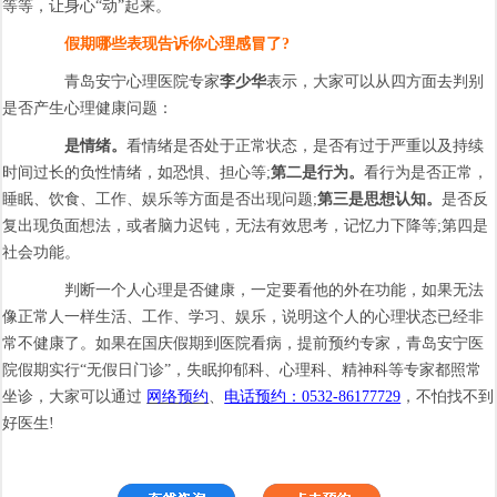
等等，让身心“动”起来。
假期哪些表现告诉你心理感冒了?
青岛安宁心理医院专家
李少华
表示，大家可以从四方面去判别
是否产生心理健康问题：
是情绪。
看情绪是否处于正常状态，是否有过于严重以及持续
时间过长的负性情绪，如恐惧、担心等;
第二是行为。
看行为是否正常，
睡眠、饮食、工作、娱乐等方面是否出现问题;
第三是思想认知。
是否反
复出现负面想法，或者脑力迟钝，无法有效思考，记忆力下降等;第四是
社会功能。
判断一个人心理是否健康，一定要看他的外在功能，如果无法
像正常人一样生活、工作、学习、娱乐，说明这个人的心理状态已经非
常不健康了。如果在国庆假期到医院看病，提前预约专家，青岛安宁医
院假期实行“无假日门诊”，失眠抑郁科、心理科、精神科等专家都照常
坐诊，大家可以通过
网络预约
、
电话预约：0532-86177729
，不怕找不到
好医生!