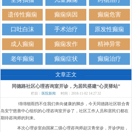
遗传性癫痫
癫痫病因
癫痫危害
口吐白沫
手术治疗
原发性癫痫
成人癫痫
癫痫发作
精神异常
老年癫痫
癫痫症状
癫痫治疗
文章正文
同德路社区心理咨询室开诊，为居民搭建“心灵驿站”
栏目：
医院新闻
时间：2018-11-02 14:27:32
绵绵细雨挡不住我们奔向健康的脚步，今天同德路社区联合青
岛安宁慈善中心组织的心理咨询室开诊了，社区工作人员和居民们都在
期待咨询师的到来。
本次心理诊室由国家二级心理咨询师赵汉青坐诊，开诊伊始，