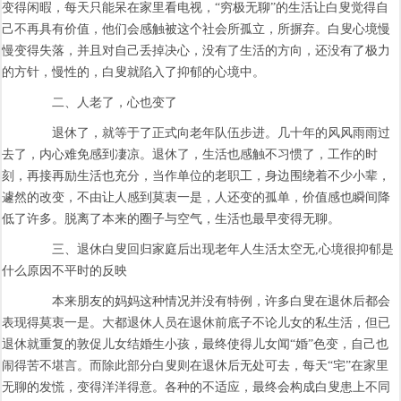
变得闲暇，每天只能呆在家里看电视，“穷极无聊”的生活让白叟觉得自
己不再具有价值，他们会感触被这个社会所孤立，所摒弃。白叟心境慢
慢变得失落，并且对自己丢掉决心，没有了生活的方向，还没有了极力
的方针，慢性的，白叟就陷入了抑郁的心境中。
二、人老了，心也变了
退休了，就等于了正式向老年队伍步进。几十年的风风雨雨过
去了，内心难免感到凄凉。退休了，生活也感触不习惯了，工作的时
刻，再接再励生活也充分，当作单位的老职工，身边围绕着不少小辈，
遽然的改变，不由让人感到莫衷一是，人还变的孤单，价值感也瞬间降
低了许多。脱离了本来的圈子与空气，生活也最早变得无聊。
三、退休白叟回归家庭后出现老年人生活太空无,心境很抑郁是
什么原因不平时的反映
本来朋友的妈妈这种情况并没有特例，许多白叟在退休后都会
表现得莫衷一是。大都退休人员在退休前底子不论儿女的私生活，但已
退休就重复的敦促儿女结婚生小孩，最终使得儿女闻“婚”色变，自己也
闹得苦不堪言。而除此部分白叟则在退休后无处可去，每天“宅”在家里
无聊的发慌，变得洋洋得意。各种的不适应，最终会构成白叟患上不同