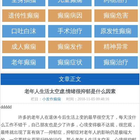
遗传性癫痫
癫痫病因
癫痫危害
口吐白沫
手术治疗
原发性癫痫
成人癫痫
癫痫发作
精神异常
老年癫痫
癫痫症状
癫痫治疗
文章正文
老年人生活太空虚,情绪很抑郁是什么因素
栏目：
小发作癫痫
时间：2018-11-05 09:48:16
ddddd
许多的老年人在退休今后生活上变的最早很空无了，每天没什
么工作不错干，自己朋友也是少了许多，心境变得极不达观，很悲观，
最终就出现了富有病了—抑郁症，抑郁症对老年人的影响仍是极端大
的，一定要找出原因赶快的治疗，那么老年人生活太空无，心境很抑郁