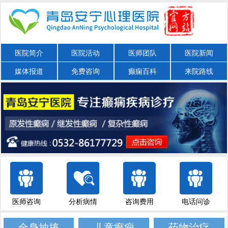
医院简介
医院活动
医师团队
医院新闻
媒体报道
免费咨询
癫痫百科
来院路线
医师咨询
分析病情
咨询费用
电话问诊
全身抽搐
儿童癫痫
药物治疗