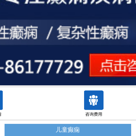
情
咨询费用
儿童癫痫