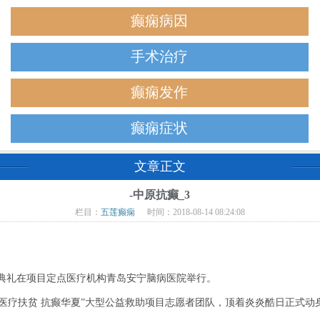
癫痫病因
手术治疗
癫痫发作
癫痫症状
文章正文
-中原抗癫_3
栏目：
五莲癫痫
时间：2018-08-14 08:24:08
典礼在项目定点医疗机构青岛安宁脑病医院举行。
医疗扶贫 抗癫华夏”大型公益救助项目志愿者团队，顶着炎炎酷日正式动