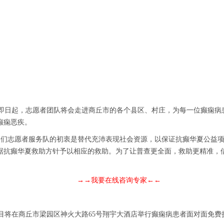
即日起，志愿者团队将会走进商丘市的各个县区、村庄，为每一位癫痫病
癫痫恶疾。
咱们志愿者服务队的初衷是替代充沛表现社会资源，以保证抗癫华夏公益项
据抗癫华夏救助方针予以相应的救助。为了让普查更全面，救助更精准，
→→我要在线咨询专家←←
目将在商丘市梁园区神火大路65号翔宇大酒店举行癫痫病患者面对面免