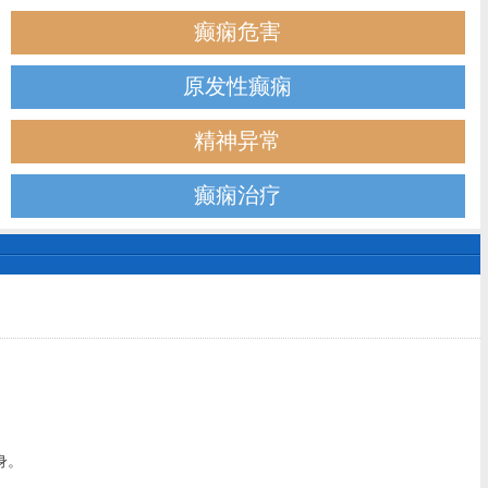
癫痫危害
原发性癫痫
精神异常
癫痫治疗
身。