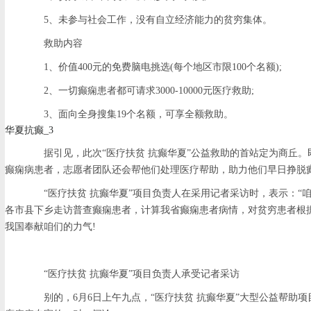
5、未参与社会工作，没有自立经济能力的贫穷集体。
救助内容
1、价值400元的免费脑电挑选(每个地区市限100个名额);
2、一切癫痫患者都可请求3000-10000元医疗救助;
3、面向全身搜集19个名额，可享全额救助。
华夏抗癫_3
据引见，此次“医疗扶贫 抗癫华夏”公益救助的首站定为商丘。
癫痫病患者，志愿者团队还会帮他们处理医疗帮助，助力他们早日挣脱
“医疗扶贫 抗癫华夏”项目负责人在采用记者采访时，表示：“
各市县下乡走访普查癫痫患者，计算我省癫痫患者病情，对贫穷患者根
我国奉献咱们的力气!
“医疗扶贫 抗癫华夏”项目负责人承受记者采访
别的，6月6日上午九点，“医疗扶贫 抗癫华夏”大型公益帮助项