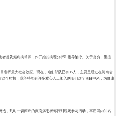
患者普及癫痫病常识，作开始的病理分析和指导治疗。关于贫穷、重症
目发挥最大社会效应。现在，咱们部队已有35人，主要是经过在河南省
借这个时机，我等待能有许多爱心人士加入到咱们这个项目中来，为健康
费挑选，到时一切商丘的癫痫病患者都行到现场参与活动，享用国内知名