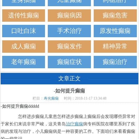
遗传性癫痫
癫痫病因
癫痫危害
口吐白沫
手术治疗
原发性癫痫
成人癫痫
癫痫发作
精神异常
老年癫痫
癫痫症状
癫痫治疗
文章正文
-如何提升癫痫
栏目：
寿光癫痫
时间：2018-11-17 13:34:48
-如何提升癫痫ddddd
怎样进步癫痫儿童患怎样进步癫痫上癫痫后会发现哪些异常对
于家长们来说非常严峻，这关青岛
治疗癫痫
病专科医院在哪里系到了疾
病的发现与治疗，小儿癫痫病是一种容要的工作。下面咱们来看看癫痫
的一些常识。