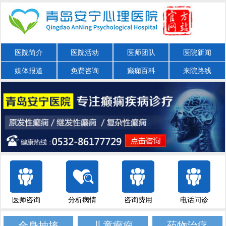
医院简介
医院活动
医师团队
医院新闻
媒体报道
免费咨询
癫痫百科
来院路线
医师咨询
分析病情
咨询费用
电话问诊
全身抽搐
儿童癫痫
药物治疗