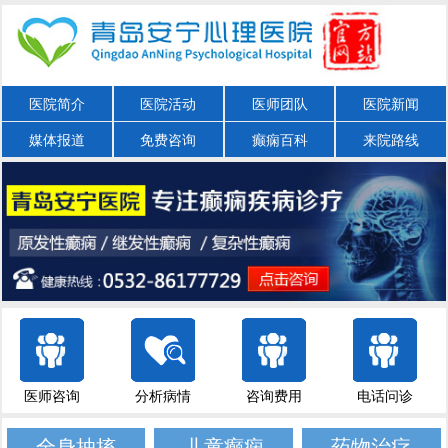
医院简介
医院活动
医师团队
医院新闻
媒体报道
免费咨询
癫痫百科
来院路线
医师咨询
分析病情
咨询费用
电话问诊
全身抽搐
儿童癫痫
药物治疗