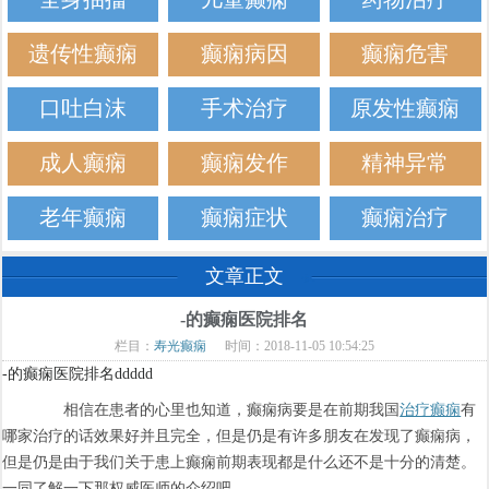
遗传性癫痫
癫痫病因
癫痫危害
口吐白沫
手术治疗
原发性癫痫
成人癫痫
癫痫发作
精神异常
老年癫痫
癫痫症状
癫痫治疗
文章正文
-的癫痫医院排名
栏目：
寿光癫痫
时间：2018-11-05 10:54:25
-的癫痫医院排名ddddd
相信在患者的心里也知道，癫痫病要是在前期我国
治疗癫痫
有
哪家治疗的话效果好并且完全，但是仍是有许多朋友在发现了癫痫病，
但是仍是由于我们关于患上癫痫前期表现都是什么还不是十分的清楚。
一同了解一下那权威医师的介绍吧。