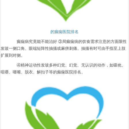
的癫痫医院排名
癫痫病究竟能不能治好 ③局癫痫病的饮食需求注意的方面限性
发玻一侧口角、眼端短阵性抽搐或麻痹刺痛。抽搐有时可由手指至上肢
扩展到对侧。
④精神运动性发玻多种幻觉、幻觉、无认识的动作，如吸吮、
咀嚼、咂嘴、脱衣、解扣子等的癫痫医院排名。