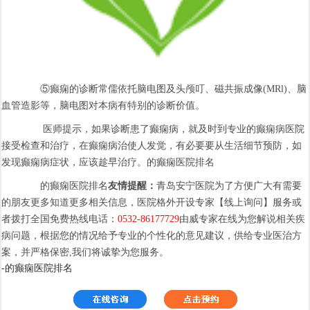
⑤癫痫的诊断常儒依托脑电图及头颅叮、磁共振成像(MRl)、脑
血管造影等，脑电图对本病有特别的诊断价值。
医师提示，如果诊断患了癫痫病，就及时到专业的癫痫病医院
接受检查和治疗，在癫痫病治使人发觉，有必要要从生活细节预防，如
发现癫痫病症状，应该趁早治疗。的癫痫医院排名
的癫痫医院排名
友情提醒
：
青岛安宁医院为了方便广大有需要
的朋友更多知道更多相关信息，医院格外开设专家【线上询问】服务或
者拨打全国免费热线电话：
0532-86177729
由威专家在线为您解说相关疾
病问题，根据您的情况给予专业的个性化的意见建议，供给专业医治方
案，并严格保密,我们将诚挚为您服务。
-的癫痫医院排名