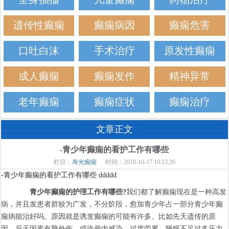
遗传性癫痫
癫痫病因
癫痫危害
口吐白沫
手术治疗
原发性癫痫
成人癫痫
癫痫发作
精神异常
老年癫痫
癫痫症状
癫痫治疗
文章正文
-青少年癫痫的看护工作有哪些
栏目：
寿光癫痫
时间：2018-10-17 10:23:26
-青少年癫痫的看护工作有哪些 ddddd
青少年癫痫的护理工作有哪些?
我们都了解癫痫现在是一种高发
病，并且发患者群较为广发，不分阶段，愈加青少年占一部分青少年癫
痫病能治好吗。原因就是诱发癫痫的可能有许多。比如先天遗传的原
因，后天因素有脑外伤、或许颅内感染、过度劳累、睡眠不足过多压力