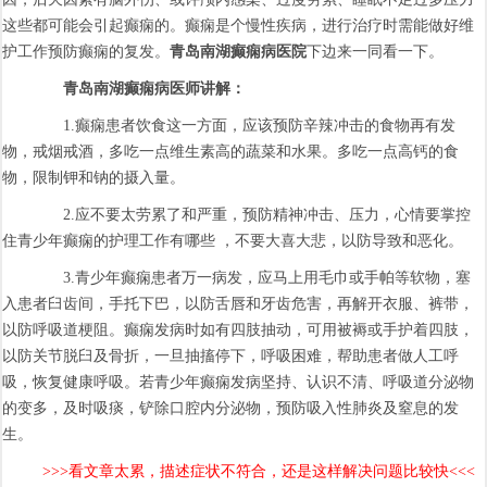
这些都可能会引起癫痫的。癫痫是个慢性疾病，进行治疗时需能做好维
护工作预防癫痫的复发。
青岛南湖癫痫病医院
下边来一同看一下。
青岛南湖癫痫病医师讲解：
1.癫痫患者饮食这一方面，应该预防辛辣冲击的食物再有发
物，戒烟戒酒，多吃一点维生素高的蔬菜和水果。多吃一点高钙的食
物，限制钾和钠的摄入量。
2.应不要太劳累了和严重，预防精神冲击、压力，心情要掌控
住青少年癫痫的护理工作有哪些 ，不要大喜大悲，以防导致和恶化。
3.青少年癫痫患者万一病发，应马上用毛巾或手帕等软物，塞
入患者臼齿间，手托下巴，以防舌唇和牙齿危害，再解开衣服、裤带，
以防呼吸道梗阻。癫痫发病时如有四肢抽动，可用被褥或手护着四肢，
以防关节脱臼及骨折，一旦抽搐停下，呼吸困难，帮助患者做人工呼
吸，恢复健康呼吸。若青少年癫痫发病坚持、认识不清、呼吸道分泌物
的变多，及时吸痰，铲除口腔内分泌物，预防吸入性肺炎及窒息的发
生。
>>>看文章太累，描述症状不符合，还是这样解决问题比较快<<<