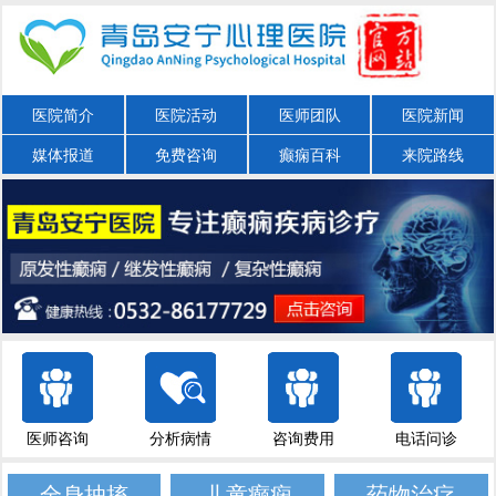
医院简介
医院活动
医师团队
医院新闻
媒体报道
免费咨询
癫痫百科
来院路线
医师咨询
分析病情
咨询费用
电话问诊
全身抽搐
儿童癫痫
药物治疗