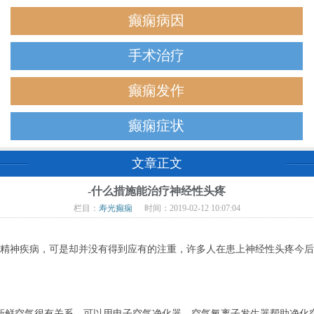
癫痫病因
手术治疗
癫痫发作
癫痫症状
文章正文
-什么措施能治疗神经性头疼
栏目：
寿光癫痫
时间：2019-02-12 10:07:04
精神疾病，可是却并没有得到应有的注重，许多人在患上神经性头疼今后
鲜空气很有关系。可以用电子空气净化器、空气氧离子发生器帮助净化空