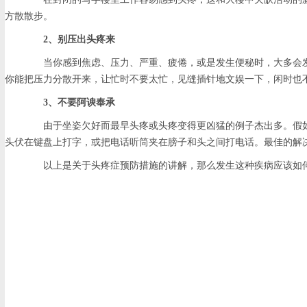
方散散步。
2、别压出头疼来
当你感到焦虑、压力、严重、疲倦，或是发生便秘时，大多会发
你能把压力分散开来，让忙时不要太忙，见缝插针地文娱一下，闲时也
3、不要阿谀奉承
由于坐姿欠好而最早头疼或头疼变得更凶猛的例子杰出多。假如
头伏在键盘上打字，或把电话听筒夹在膀子和头之间打电话。最佳的解决
以上是关于头疼症预防措施的讲解，那么发生这种疾病应该如何