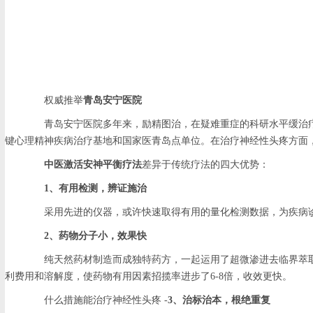
权威推举
青岛安宁医院
青岛安宁医院多年来，励精图治，在疑难重症的科研水平缓治疗技
键心理精神疾病治疗基地和国家医青岛点单位。在治疗神经性头疼方面
中医激活安神平衡疗法
差异于传统疗法的四大优势：
1、有用检测，辨证施治
采用先进的仪器，或许快速取得有用的量化检测数据，为疾病诊
2、药物分子小，效果快
纯天然药材制造而成独特药方，一起运用了超微渗进去临界萃取
利费用和溶解度，使药物有用因素招揽率进步了6-8倍，收效更快。
什么措施能治疗神经性头疼 -
3、治标治本，根绝重复