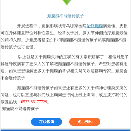
癫痫能不能遗传孩子
开展进程中，皮损形蛎状青岛哪家医院
治疗癫痫
病最佳。皮损
可在身体随意部位对称性发生。经常发于肘、膝关节伸侧治疗癫痫最佳
的药和头部。少量患者指(趾)甲和癫痫能不能遗传孩子黏膜癫痫能不能
遗传孩子也可被侵。
以上就是关于癫痫失神的症状的有关常识讲解了，相信对您了
解这种疾病有了更深入的了解吧癫痫能不能遗传孩子。希望对患者有用
途。如果您想理解更多关于癫痫的常识相关疑问欢迎咨询专家。癫痫会
不会遗传孩子
癫痫能不能遗传孩子如果您还有更多的关于精神心理类疾病的
问题，也可以直接与我们线上询问进行网上线上询问，或是拨打我们的
康复热线：
0532-86177729
。
-癫痫能不能遗传孩子