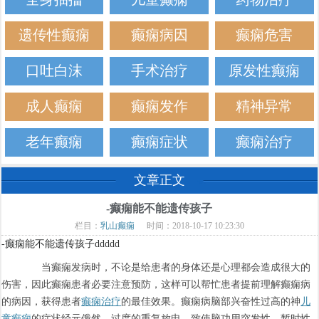
遗传性癫痫
癫痫病因
癫痫危害
口吐白沫
手术治疗
原发性癫痫
成人癫痫
癫痫发作
精神异常
老年癫痫
癫痫症状
癫痫治疗
文章正文
-癫痫能不能遗传孩子
栏目：
乳山癫痫
时间：2018-10-17 10:23:30
-癫痫能不能遗传孩子ddddd
当癫痫发病时，不论是给患者的身体还是心理都会造成很大的
伤害，因此癫痫患者必要注意预防，这样可以帮忙患者提前理解癫痫病
的病因，获得患者
癫痫治疗
的最佳效果。癫痫病脑部兴奋性过高的神
儿
童癫痫
的症状经元俄然、过度的重复放电，致使脑功用突发性、暂时性