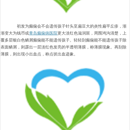
初发为癫痫会不会遗传孩子针头至扁豆大的炎性扁平丘疹，渐
渐变大为钱币或
青岛癫痫病医院
更大淡红色滋润斑，周围鸿沟清楚，上
覆多层银白色鳞屑癫痫能不能遗传孩子。轻轻刮癫痫能不能遗传孩子除
表面鳞屑，则霹出一层淡红色发亮的半透明薄膜，称薄膜现象。再刮除
薄膜，则出现小出血点，称点状出血迹象。