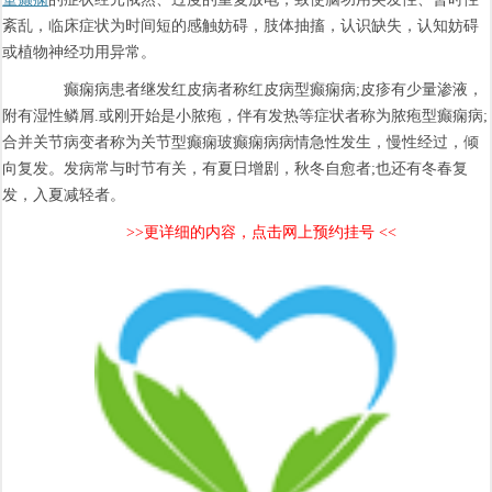
紊乱，临床症状为时间短的感触妨碍，肢体抽搐，认识缺失，认知妨碍
或植物神经功用异常。
癫痫病患者继发红皮病者称红皮病型癫痫病;皮疹有少量渗液，
附有湿性鳞屑.或刚开始是小脓疱，伴有发热等症状者称为脓疱型癫痫病;
合并关节病变者称为关节型癫痫玻癫痫病病情急性发生，慢性经过，倾
向复发。发病常与时节有关，有夏日增剧，秋冬自愈者;也还有冬春复
发，入夏减轻者。
>>更详细的内容，点击网上预约挂号 <<