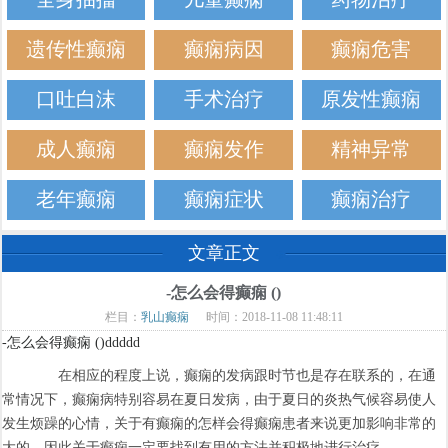
遗传性癫痫
癫痫病因
癫痫危害
口吐白沫
手术治疗
原发性癫痫
成人癫痫
癫痫发作
精神异常
老年癫痫
癫痫症状
癫痫治疗
文章正文
-怎么会得癫痫 ()
栏目：
乳山癫痫
时间：2018-11-08 11:48:11
-怎么会得癫痫 ()ddddd
在相应的程度上说，癫痫的发病跟时节也是存在联系的，在通
常情况下，癫痫病特别容易在夏日发病，由于夏日的炎热气候容易使人
发生烦躁的心情，关于有癫痫的怎样会得癫痫患者来说更加影响非常的
大的，因此关于癫痫一定要找到有用的方法并积极地进行治疗。