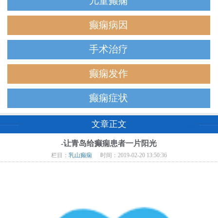
儿童癫痫
癫痫病因
手术治疗
癫痫发作
癫痫症状
文章正文
-让青岛给癫痫患者一片阳光
栏目：
乳山癫痫
时间：2019-02-20 13:50:36