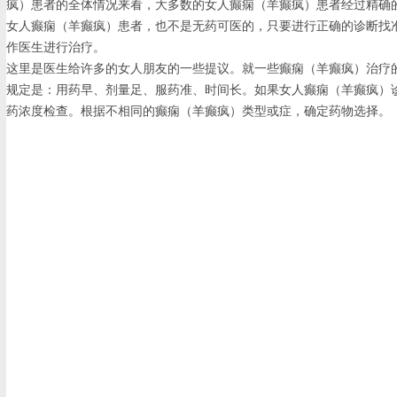
疯）患者的全体情况来看，大多数的女人癫痫（羊癫疯）患者经过精确
女人癫痫（羊癫疯）患者，也不是无药可医的，只要进行正确的诊断找
作医生进行治疗。
这里是医生给许多的女人朋友的一些提议。就一些癫痫（羊癫疯）治疗
规定是：用药早、剂量足、服药准、时间长。如果女人癫痫（羊癫疯）
药浓度检查。根据不相同的癫痫（羊癫疯）类型或症，确定药物选择。