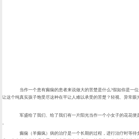
当作一个患有癫痫的患者来说做大的苦楚是什么?假如你是一位来
让这个纯真实孩子饱受尽这种在平让人难以承受的苦楚？轻视、异常眼光
军盛给了我们、给了我们有一片阳光当作一个小女子的花花便是
。
癫痫（羊癫疯）病的治疗是一个长期的过程，进行治疗时等待女