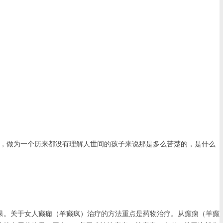
，做为一个历来都没有理解人世间的孩子来说那是多么苦楚的，是什么
。关于女人癫痫（羊癫疯）治疗的方法重点是药物治疗。从癫痫（羊癫