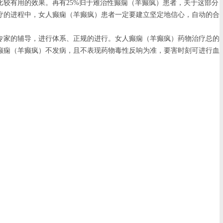
较有用的效果。再有25%归于难治性癫痫（羊癫疯）患者，关于这部分
疗的进程中，女人癫痫（羊癫疯）患者一定要建立坚定地信心，自动的合
专家的辅导，进行体系、正规的进行。女人癫痫（羊癫疯）药物治疗总的
癫痫（羊癫疯）不发病，且不表现药物毒性反响为准，要害时刻可进行血