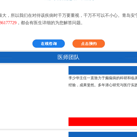
极大，所以我们在对待该疾病时千万要重视，千万不可以不小心。青岛安
86177729
，都会有医生详细的为您解答问题。
医师团队
李少华主任一直致力于癫痫病的科研和临
经验，成果斐然。多年潜心研究与医疗实践