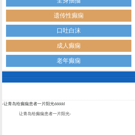
全身抽搐
遗传性癫痫
口吐白沫
成人癫痫
老年癫痫
-让青岛给癫痫患者一片阳光ddddd
让青岛给癫痫患者一片阳光-