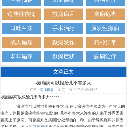
遗传性癫痫
癫痫病因
癫痫危害
口吐白沫
手术治疗
原发性癫痫
成人癫痫
癫痫发作
精神异常
老年癫痫
癫痫症状
癫痫治疗
文章正文
-癫痫病可以根治几率有多大
栏目：
荣成癫痫
时间：2018-07-28 09:15:05
-癫痫病可以根治几率有多大ddddd
癫痫病可以根治几率有多大-现在，癫痫病仍然成为一个常见的
疾病，并且越癫痫病能够彻底治好几率有多大来许多的人由于外界因素
都患上了癫痫。而癫痫则是病因比较清晰的一种。由于导致癫痫的原因
多种多样，因而
治疗癫痫
的要点在于要清晰癫痫的致病因素，只青岛癫