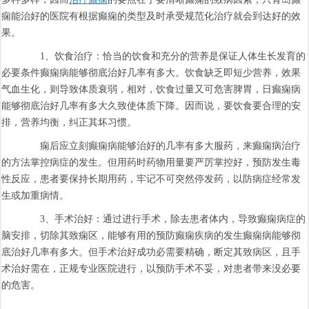
痫能治好的医院有根据癫痫的类型及时承受规范化治疗就会到达好的效
果。
1、饮食治疗：恰当的饮食和充分的营养是保证人体生长发育的
必要条件癫痫病能够彻底治好几率有多大。饮食缺乏即短少营养，效果
气血生化，则导致体质衰弱，相对，饮食过量又可危害脾胃，日癫痫病
能够彻底治好几率有多大久致使体质下降。因而说，要饮食要合理的安
排，营养均衡，纠正其坏习惯。
痫后应立刻癫痫病能够治好的几率有多大服药，来癫痫病治疗
的方法掌控病症的发生。但用药时药物用量要严厉掌控好，预防发生毒
性反应，患者要保持长期用药，牢记不可突然停发药，以防病症经常发
生或加重病情。
3、手术治好：通过进行手术，除去患者体内，导致癫痫病症的
脑安排，切除其致痫区，能够有用的预防癫痫疾病的发生癫痫病能够彻
底治好几率有多大。但手术治好成功必需要精确，断定其致病区，且手
术治好需在，正规专业医院进行，以预防手术不妥，对患者带来没必要
的危害。