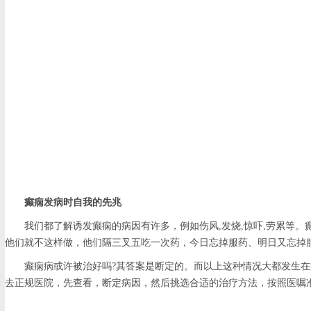
癫痫发病时自我的先兆
我们都了解诱发癫痫的病因有许多，例如伤风,发烧,惊吓,劳累等
他们就不这样做，他们隔三叉五吃一次药，今日忘掉服药、明日又忘掉
癫痫病或许被治好吗?其答案是断定的。而以上这种情况大都发生
去正规医院，先查看，断定病因，然后挑选合适的治疗方法，按照医嘱