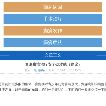
癫痫病因
手术治疗
癫痫发作
癫痫症状
文章正文
-青岛癫病治疗安宁劯攻勊（建议）
栏目：
青州癫痫
时间：2018-11-07 13:15:22
是目前比挺多的的集体，癫痫病对青少年的危害特别大，癫痫病影响着他
健康发展，对于癫痫的知识，咱们一定要明白，下面咱们一起来交流一下