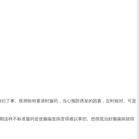
者敷衍了事。医师吩咐要准时服药，当心预防诱发的因素，定时核对。可是
长期这样不标准服药促使癫痫发病变得难以掌控。想彻底治好癫痫病就得