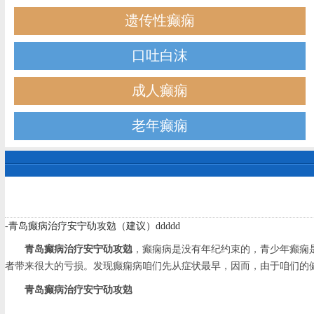
遗传性癫痫
口吐白沫
成人癫痫
老年癫痫
-青岛癫病治疗安宁劯攻勊（建议）ddddd
青岛癫病治疗安宁劯攻勊
，癫痫病是没有年纪约束的，青少年癫痫
者带来很大的亏损。发现癫痫病咱们先从症状最早，因而，由于咱们的
青岛癫病治疗安宁劯攻勊