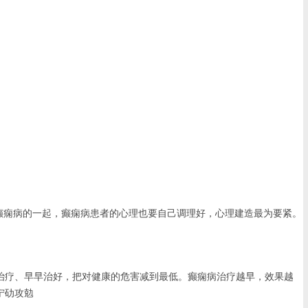
癫痫病的一起，癫痫病患者的心理也要自己调理好，心理建造最为要紧。
治疗、早早治好，把对健康的危害减到最低。癫痫病治疗越早，效果越
宁劯攻勊