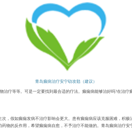
青岛癫病治疗安宁劯攻勊（建议）
物治疗等等。可是一定要找到最合适的疗法。癫痫病能够治好吗?在治疗
主次，假如癫痫发病不治疗影响会更大。患有癫痫病应该克服困难，积极
怕药物的反作用，希望癫痫病自愈，不予治疗不能做的。青岛癫病治疗安