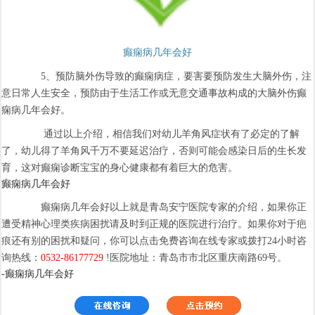
癫痫病几年会好
5、预防脑外伤导致的癫痫病症，要害要预防发生大脑外伤，注
意日常人生安全，预防由于生活工作或无意交通事故构成的大脑外伤癫
痫病几年会好。
通过以上介绍，相信我们对幼儿羊角风症状有了必定的了解
了，幼儿得了羊角风千万不要延迟治疗，否则可能会感染日后的生长发
育，这对癫痫诊断宝宝的身心健康都有着巨大的危害。
癫痫病几年会好
癫痫病几年会好以上就是青岛安宁医院专家的介绍，如果你正
遭受精神心理类疾病困扰请及时到正规的医院进行治疗。如果你对于疤
痕还有别的困扰和疑问，你可以点击免费咨询在线专家或拨打24小时咨
询热线：
0532-86177729
!医院地址：青岛市市北区重庆南路69号。
-癫痫病几年会好