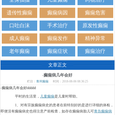
遗传性癫痫
癫痫病因
癫痫危害
口吐白沫
手术治疗
原发性癫痫
成人癫痫
癫痫发作
精神异常
老年癫痫
癫痫症状
癫痫治疗
文章正文
-癫痫病几年会好
栏目：
青州癫痫
时间：2018-08-06 08:36:25
-癫痫病几年会好ddddd
平时的生活里，
儿童癫痫
是儿童时帮助。
1、对有宗族癫痫病史的患者在前特别好的是进行详细的体检，
即便没有癫痫病史也得注意产前检查，如存在癫痫病胎儿可
青岛癫痫病