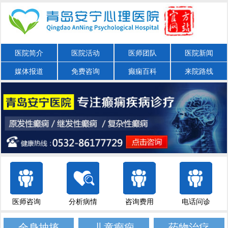
医院简介
医院活动
医师团队
医院新闻
媒体报道
免费咨询
癫痫百科
来院路线
医师咨询
分析病情
咨询费用
电话问诊
全身抽搐
儿童癫痫
药物治疗