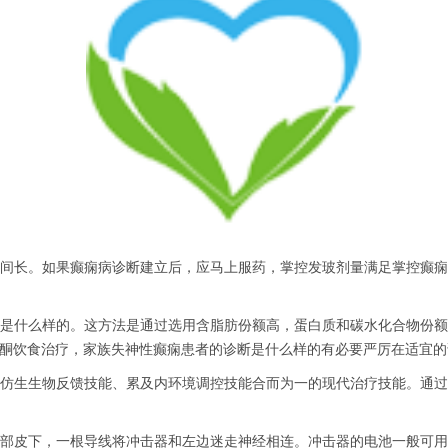
长。如果癫痫病诊断建立后，应马上服药，掌控发玻剂量满足掌控癫痫
什么样的。这方法是通过选用含脂肪份额高，蛋白质和碳水化合物份额
生酮饮食治疗，家族失神性癫痫患者的诊断是什么样的有必要严厉在适宜
生生物反馈技能、累及内环境调控技能合而为一的现代治疗技能。通过
皮下，一根导线将冲击器和左边迷走神经相连。冲击器的电池一般可用3