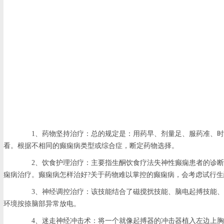
1、药物坚持治疗：总的规定是：用药早、剂量足、服药准、时间
看。根据不相同的癫痫病类型或综合症，断定药物选择。
2、饮食护理治疗：主要指生酮饮食疗法失神性癫痫患者的诊断是
痫病治疗。癫痫病怎样治好?关于药物难以掌控的癫痫病，会考虑试行
3、神经调控治疗：该技能结合了磁搅扰技能、脑电起搏技能、仿
环境按捺脑部异常放电。
4、迷走神经冲击术：将一个就像起搏器的冲击器植入左边上胸部