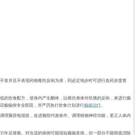
不发并且不表现药物毒性反响为准，到必定地步时可进行血药浓度查
低的饮食配方，使体内产生酮体，以模仿身体对饥饿的反响，来进行癫
的话癫痫病专业医院，并严厉执行饮食计划进行
癫痫治疗
。
调理脑异电现状，改进脑部代谢条件、调理植物神经功能，更正人体内
5年后替换。对合适的病例可能缩短癫痫发病，但一部分不能彻底消除