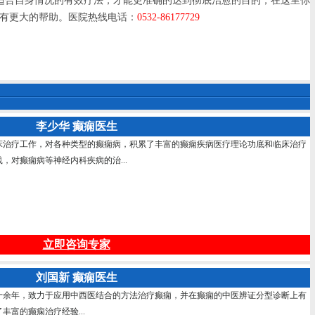
合自身情况的有效疗法，才能更准确的达到彻底治愈的目的，在这里你
会有更大的帮助。医院热线电话：
0532-86177729
李少华 癫痫医生
床治疗工作，对各种类型的癫痫病，积累了丰富的癫痫疾病医疗理论功底和临床治疗
，对癫痫病等神经内科疾病的治...
立即咨询专家
刘国新 癫痫医生
十余年，致力于应用中西医结合的方法治疗癫痫，并在癫痫的中医辨证分型诊断上有
富的癫痫治疗经验...