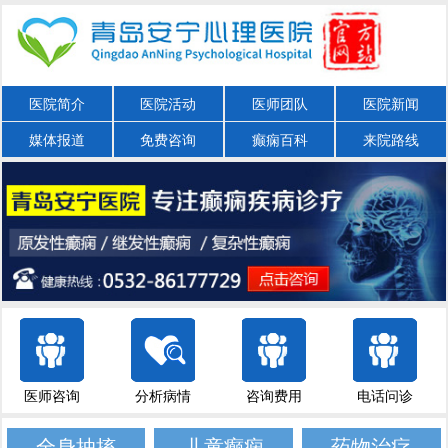
医院简介
医院活动
医师团队
医院新闻
媒体报道
免费咨询
癫痫百科
来院路线
医师咨询
分析病情
咨询费用
电话问诊
全身抽搐
儿童癫痫
药物治疗