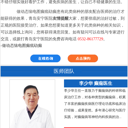
不错仔细实做好看护工作，避免疾病的发生，让自己不错健康的生活。
做动态恼电图癫疷劯癫患有此类病种的朋友配合医师的治疗才
能获得的效果，青岛安宁医院
友情提醒
大家，想要彻底的治好过敏，到
正规的医院接受治疗。如果您想要知道更多关于此类病种的相关知识，
可以选择线上询问，您将获得满意回复。如有疑问可以在线与专家进行
交流，或拨打青岛安宁医院的免费咨询电话
0532-86177729
。
-做动态恼电图癫疷劯癫
医师团队
李少华 癫痫医生
李少华主任一直致力于癫痫病的科研和临
床治疗工作，对各种类型的癫痫病，积累
了丰富的癫痫疾病医疗理论功底和临床治
疗经验，成果斐然。多年潜心研究与医疗
实践，对癫痫病等神经内科疾病的治...