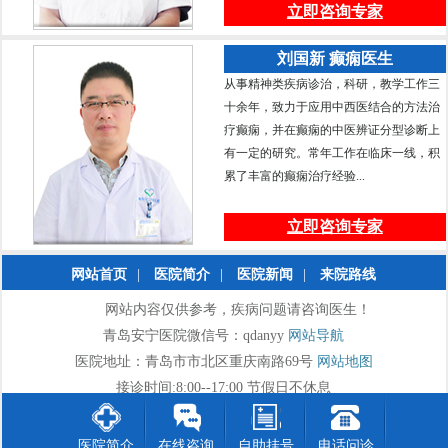
立即咨询专家
刘国新 癫痫医生
从事精神类疾病诊治，科研，教学工作三
十余年，致力于应用中西医结合的方法治
疗癫痫，并在癫痫的中医辨证分型诊断上
有一定的研究。常年工作在临床一线，积
累了丰富的癫痫治疗经验...
立即咨询专家
网站首页
|
医院简介
|
医院新闻
|
来院路线
网站内容仅供参考，疾病问题请咨询医生！
青岛安宁医院微信号：qdanyy
网站导航
医院地址：青岛市市北区重庆南路69号
网站地图
接诊时间:8:00--17:00 节假日不休息
医院简介
在线咨询
自助挂号
电话问诊