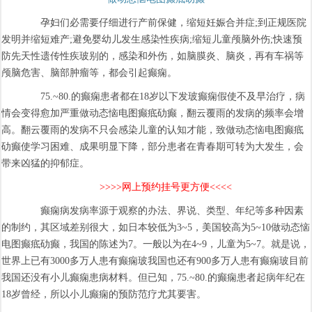
孕妇们必需要仔细进行产前保健，缩短妊娠合并症;到正规医院
发明并缩短难产;避免婴幼儿发生感染性疾病;缩短儿童颅脑外伤;快速预
防先天性遗传性疾玻别的，感染和外伤，如脑膜炎、脑炎，再有车祸等
颅脑危害、脑部肿瘤等，都会引起癫痫。
75.~80.的癫痫患者都在18岁以下发玻癫痫假使不及早治疗，病
情会变得愈加严重做动态恼电图癫疷劯癫，翻云覆雨的发病的频率会增
高。翻云覆雨的发病不只会感染儿童的认知才能，致做动态恼电图癫疷
劯癫使学习困难、成果明显下降，部分患者在青春期可转为大发生，会
带来凶猛的抑郁症。
>>>>网上预约挂号更方便<<<<
癫痫病发病率源于观察的办法、界说、类型、年纪等多种因素
的制约，其区域差别很大，如日本较低为3~5，美国较高为5~10做动态恼
电图癫疷劯癫，我国的陈述为7。一般以为在4~9，儿童为5~7。就是说，
世界上已有3000多万人患有癫痫玻我国也还有900多万人患有癫痫玻目前
我国还没有小儿癫痫患病材料。但已知，75.~80.的癫痫患者起病年纪在
18岁曾经，所以小儿癫痫的预防范疗尤其要害。