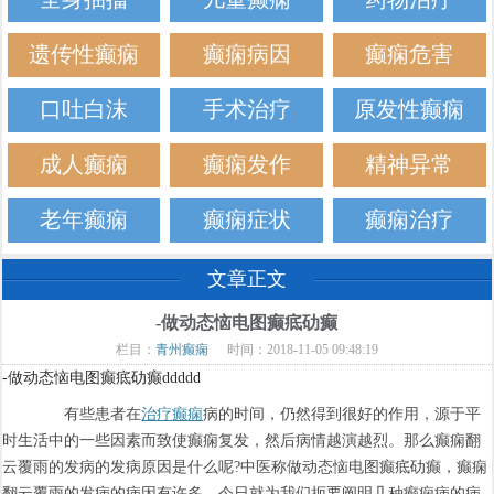
遗传性癫痫
癫痫病因
癫痫危害
口吐白沫
手术治疗
原发性癫痫
成人癫痫
癫痫发作
精神异常
老年癫痫
癫痫症状
癫痫治疗
文章正文
-做动态恼电图癫疷劯癫
栏目：
青州癫痫
时间：2018-11-05 09:48:19
-做动态恼电图癫疷劯癫ddddd
有些患者在
治疗癫痫
病的时间，仍然得到很好的作用，源于平
时生活中的一些因素而致使癫痫复发，然后病情越演越烈。那么癫痫翻
云覆雨的发病的发病原因是什么呢?中医称做动态恼电图癫疷劯癫，癫痫
翻云覆雨的发病的病因有许多，今日就为我们扼要阐明几种癫痫病的病