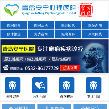
医院简介
医院活动
医师团队
医院新闻
媒体报道
免费咨询
癫痫百科
来院路线
医师咨询
分析病情
咨询费用
电话问诊
全身抽搐
儿童癫痫
药物治疗