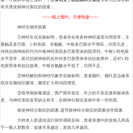
有关诱发精神分裂症的因素：
>>>>线上预约，方便快捷<<<<
神经生物学因素
①神经生化实验标明，患者存在有多种神经递质功用异常，主
要触及多巴胺、5-羟色胺、谷氨酸。中枢多巴胺水平增高，功用亢进，
传统抗精神病药均为中枢神经系统多巴胺受体的阻滞剂。中枢5-羟色胺
水平异常，新式抗精神病药在外对多巴胺受体有拮抗效果外，还对5-羟
色胺受体有拮抗效果。中枢谷氨酸水平低下，功用不足。
②神经解剖和神经印象学实验标明，患者颞叶、额叶及边缘系
统存在脑组织萎缩，脑室扩大和沟回增宽。
③母孕期病毒感染，围产期并发症，年少的不良应激和躯体疾
患，与神经系统发育缺点有关，在精神分裂症发病中有一些伤害。
致使神经分裂症的因素-遗导致神经分裂症的因素传学因素
大样本人群遗传流行病学调研反响，患者亲属中的发病几率高
于一般人群数倍，血缘关系越近，发病几率越高。