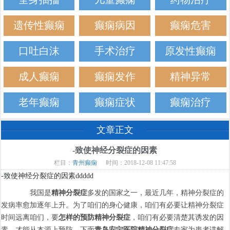
遗传性癫痫
癫痫病因
癫痫危害
口吐白沫
手术治疗
原发性癫痫
成人癫痫
癫痫发作
精神异常
老年癫痫
癫痫症状
癫痫治疗
文章正文
-致使神经分裂症的因素
栏目：
青州癫痫
时间：2018-12-08 11:47:58
-致使神经分裂症的因素ddddd
我国是
精神分裂症
多发的国家之一，最近几年，精神分裂症的
发病率愈加逐年上升。为了咱们的身心健康，咱们有必要让精神分裂症
时间远离咱们，要
怎样的预防精神分裂症
，咱们有必要清楚其诱发的因
素，才能从本源上预防，下面
青岛安宁医院精神分裂症
专家为患者讲解