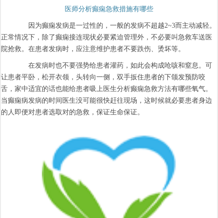
医师分析癫痫急救措施有哪些
因为癫痫发病是一过性的，一般的发病不超越2~3而主动减轻。
正常情况下，除了癫痫接连现状必要紧迫管理外，不必要叫急救车送医
院抢救。在患者发病时，应注意维护患者不要跌伤、烫坏等。
在发病时也不要强势给患者灌药，如此会构成呛咳和窒息。可
让患者平卧，松开衣领，头转向一侧，双手扳住患者的下颌发预防咬
舌，家中适宜的话也能给患者吸上医生分析癫痫急救方法有哪些氧气。
当癫痫病发病的时间医生没可能很快赶往现场，这时候就必要患者身边
的人即便对患者选取对的急救，保证生命保证。