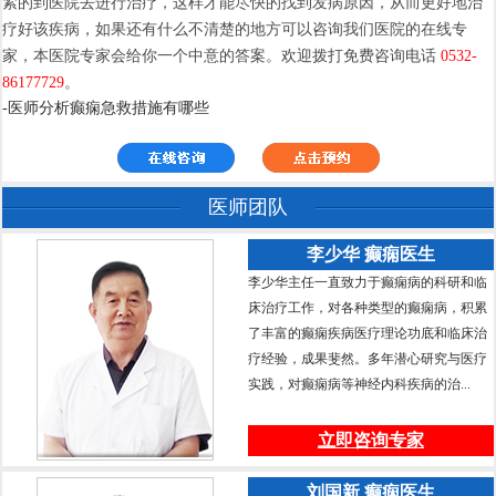
紧的到医院去进行治疗，这样才能尽快的找到发病原因，从而更好地治
疗好该疾病，如果还有什么不清楚的地方可以咨询我们医院的在线专
家，本医院专家会给你一个中意的答案。欢迎拨打免费咨询电话
0532-
86177729
。
-医师分析癫痫急救措施有哪些
医师团队
李少华 癫痫医生
李少华主任一直致力于癫痫病的科研和临
床治疗工作，对各种类型的癫痫病，积累
了丰富的癫痫疾病医疗理论功底和临床治
疗经验，成果斐然。多年潜心研究与医疗
实践，对癫痫病等神经内科疾病的治...
立即咨询专家
刘国新 癫痫医生