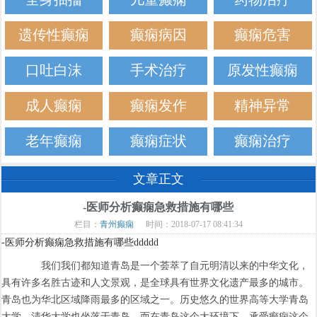
遗传性癫痫
癫痫病因
癫痫危害
口吐白沫
手术治疗
原发性癫痫
成人癫痫
癫痫发作
精神异常
老年癫痫
癫痫症状
癫痫治疗
文章正文
-医师分析癫痫急救措施有哪些
栏目：
青州癫痫
时间：2018-07-17 08:41:34
-医师分析癫痫急救措施有哪些ddddd
我们我们都知道青岛是一个荟萃了自元明清以来的中华文化，
具有许多名胜古迹和人文景观，是全球具有世界文化遗产最多的城市。
青岛也为华北区域降雨最多的区域之一。历史悠久的世界高等大学青岛
大学、清华大学也坐落于青岛。而在青岛这个大环境下，承受癫痫这个