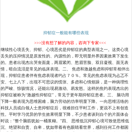
抑郁症一般能有哪些表现
>>>没有想了解的内容，咨询下专家<<<
继续性心境丢失、抑郁、心境恶劣是抑郁症的典型表现之一。这类心境
丢失的压抑情况是原发性的、内源性的，即无明显外界因素效果下发生
的。患者出现杰出哭丧面庞，两眉紧闭、愁眉苦脸、双目凝视、面无表
情，暗自流泪是常见的临床表现。二、 焦虑和激越焦虑和抑郁常相伴出
现，抑郁症患者伴有焦虑表现者约占７０％。常见的焦虑表现为忐忑不
安、七上八下，出现不可思议的慌张、多虑和心情烦躁，是一种病理性
的严峻、惊骇情况，还能出现易激动、易发怒。这样的焦灼表现杰出的
抑郁症被称为“激越性抑郁症”，常见于更年期抑郁症患者。三、 脑功用
下降一般表现为思维困难，脑力劳动的功率明显下降。一向思维活络的
科技人员或白领人士患抑郁症后，很难担任平时工作，更说不上有创造
性。平时学习优异的学生效果明显下降，不少患者谈到自个的片面体会
时说：“整个脑筋犹如一桶浆糊。”四、 思维低沉抑郁心境可致使思维低
沉、绝望和自责、自卑，犹如带着有色眼睛看世界，感到任何工作都困