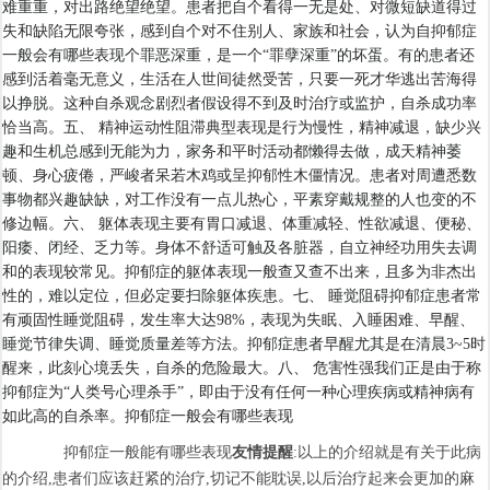
难重重，对出路绝望绝望。患者把自个看得一无是处、对微短缺道得过
失和缺陷无限夸张，感到自个对不住别人、家族和社会，认为自抑郁症
一般会有哪些表现个罪恶深重，是一个“罪孽深重”的坏蛋。有的患者还
感到活着毫无意义，生活在人世间徒然受苦，只要一死才华逃出苦海得
以挣脱。这种自杀观念剧烈者假设得不到及时治疗或监护，自杀成功率
恰当高。五、 精神运动性阻滞典型表现是行为慢性，精神减退，缺少兴
趣和生机总感到无能为力，家务和平时活动都懒得去做，成天精神萎
顿、身心疲倦，严峻者呆若木鸡或呈抑郁性木僵情况。患者对周遭悉数
事物都兴趣缺缺，对工作没有一点儿热心，平素穿戴规整的人也变的不
修边幅。六、 躯体表现主要有胃口减退、体重减轻、性欲减退、便秘、
阳痿、闭经、乏力等。身体不舒适可触及各脏器，自立神经功用失去调
和的表现较常见。抑郁症的躯体表现一般查又查不出来，且多为非杰出
性的，难以定位，但必定要扫除躯体疾患。七、 睡觉阻碍抑郁症患者常
有顽固性睡觉阻碍，发生率大达98%，表现为失眠、入睡困难、早醒、
睡觉节律失调、睡觉质量差等方法。抑郁症患者早醒尤其是在清晨3~5时
醒来，此刻心境丢失，自杀的危险最大。八、 危害性强我们正是由于称
抑郁症为“人类号心理杀手”，即由于没有任何一种心理疾病或精神病有
如此高的自杀率。抑郁症一般会有哪些表现
抑郁症一般能有哪些表现
友情提醒
:以上的介绍就是有关于此病
的介绍,患者们应该赶紧的治疗,切记不能耽误,以后治疗起来会更加的麻