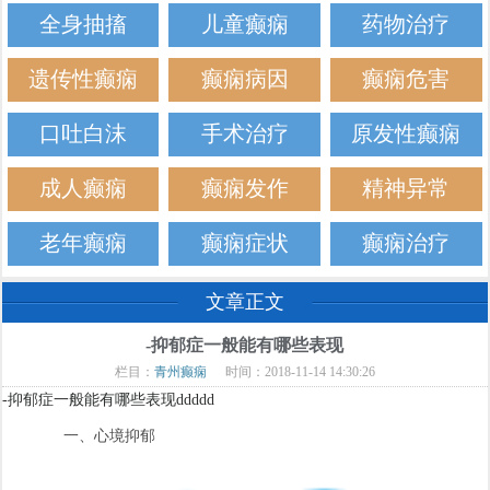
全身抽搐
儿童癫痫
药物治疗
遗传性癫痫
癫痫病因
癫痫危害
口吐白沫
手术治疗
原发性癫痫
成人癫痫
癫痫发作
精神异常
老年癫痫
癫痫症状
癫痫治疗
文章正文
-抑郁症一般能有哪些表现
栏目：
青州癫痫
时间：2018-11-14 14:30:26
-抑郁症一般能有哪些表现ddddd
一、心境抑郁