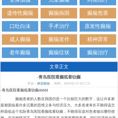
遗传性癫痫
癫痫病因
癫痫危害
口吐白沫
手术治疗
原发性癫痫
成人癫痫
癫痫发作
精神异常
老年癫痫
癫痫症状
癫痫治疗
文章正文
-青岛医院看癫疷看劯癫
栏目：
栖霞癫痫
时间：2019-02-13 10:17:21
-青岛医院看癫疷看劯癫ddddd
癫痫患者的人数在我国仍是一个比较巨大的数字，这让许多家
庭都面临着许多沉重的思维义务与经济压力。大多患者有长不晓得该怎
样面临这个实际青岛医院看癫疷看劯癫，不晓得应该对患者做出哪些措
施，在这种情况下，下面咱们就谈谈:当家有癫痫患者，咱们应该咋办面