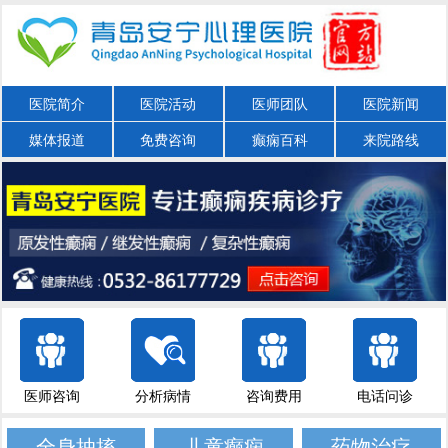
医院简介
医院活动
医师团队
医院新闻
媒体报道
免费咨询
癫痫百科
来院路线
医师咨询
分析病情
咨询费用
电话问诊
全身抽搐
儿童癫痫
药物治疗