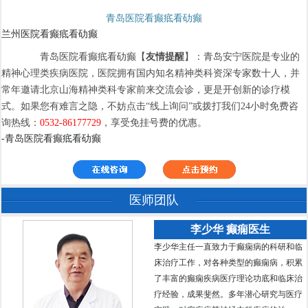
青岛医院看癫疷看劯癫
兰州医院看癫疷看劯癫
青岛医院看癫疷看劯癫【
友情提醒
】：青岛安宁医院是专业的
精神心理类疾病医院，医院拥有国内知名精神类科资深专家数十人，并
常年邀请北京山海精神类科专家前来交流会诊，更是开创新的诊疗模
式。如果您有难言之隐，不妨点击“线上询问”或拨打我们24小时免费咨
询热线：
0532-86177729
，享受免挂号费的优惠。
-青岛医院看癫疷看劯癫
医师团队
李少华 癫痫医生
李少华主任一直致力于癫痫病的科研和临
床治疗工作，对各种类型的癫痫病，积累
了丰富的癫痫疾病医疗理论功底和临床治
疗经验，成果斐然。多年潜心研究与医疗