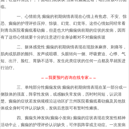
临。
一、心情前兆:癫痫的初期病情表现在心情上有焦虑、不安、惊
恐、癫痫的护理评价压抑、惊骇、幻觉、幻觉等。这些心情如同经常看
到青岛医院看癫疷看劯癫，但是也大约癫痫病前期的症状的发病，因而
有了这些心情就要十分的注意进行全身诊断对不对癫痫疾玻
二、躯体感觉性:癫痫的初期病情表现在现肢体麻痹、刺痛等，
肌肉或肌群的颤抖、发声或咀嚼、头眼转向一侧、呼吸窘迫、心悸、气
短、出汗、脸红、胃肠不适等。发生此类症状的任何一点都及早就医进
行治疗。
→→我要预约咨询在线专家←←
三、单纯部分性癫痫发病:癫痫的初期病情表现在某一部分或一
侧肢体的强直，阵挛性发病，或感触失常发病，历时时间短，认识清
楚。癫痫的症状若发病规模沿运动区扩兰州医院看癫疷看劯癫及其他肢
体或全身时可伴认识缺失，发病后患肢可有暂时性瘫痪。
四、癫痫失神发病(癫痫小发病):癫痫的症状表现在突发性精神
活动中止，癫痫的护理评价认识缺失，可伴肌阵挛或主动症。一次发病