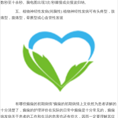
数秒至十余秒。脑电图出现3次/秒棘慢或尖慢波归纳。
五、植物神经性发病(间脑性):植物神经性发病可有头疼型，肢
痛型，腹痛型，晕厥型或心血管性发玻
有哪些癫痫的初期病情?癫痫的初期病情上文依然为患者讲解的
十分清楚了，癫痫的护理评价在实际的日常中癫痫是十分常见的，癫痫
病发病关于患者的工作和生活的危害也还有些大，因而一定要理解其症