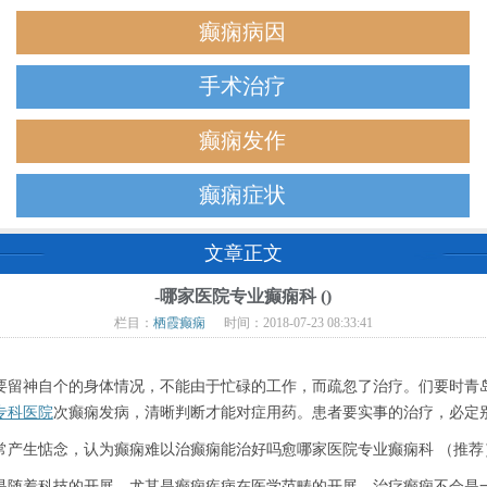
癫痫病因
手术治疗
癫痫发作
癫痫症状
文章正文
-哪家医院专业癫痫科 ()
栏目：
栖霞癫痫
时间：2018-07-23 08:33:41
留神自个的身体情况，不能由于忙碌的工作，而疏忽了治疗。们要时青
专科医院
次癫痫发病，清晰判断才能对症用药。患者要实事的治疗，必定
产生惦念，认为癫痫难以治癫痫能治好吗愈哪家医院专业癫痫科 （推荐
随着科技的开展，尤其是癫痫疾病在医学范畴的开展，治疗癫痫不会是一