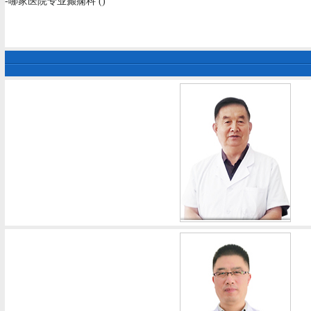
-哪家医院专业癫痫科 ()