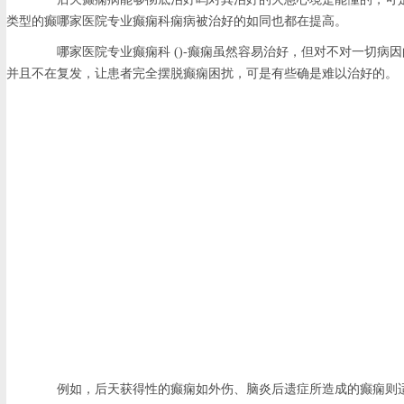
类型的癫哪家医院专业癫痫科痫病被治好的如同也都在提高。
哪家医院专业癫痫科 ()-癫痫虽然容易治好，但对不对一切病
并且不在复发，让患者完全摆脱癫痫困扰，可是有些确是难以治好的。
例如，后天获得性的癫痫如外伤、脑炎后遗症所造成的癫痫则