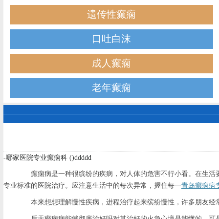
遗传性癫痫
口吐白沫
成人癫痫
老年癫痫
-哪家医院专业癫痫科 ()ddddd
癫痫病是一种很缤纷的疾病，对人体的危害不行小看。在生活要
专业标准的医院治疗。应注意生活中的每次异常，握住每一
青岛癫痫病
本来想想理解慢性疾病，进程治疗起来缤纷慢性，许多朋友经常
后天癫痫病能够彻底治好吗对其治好的火急心境是能懂的，可是