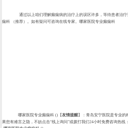
通过以上咱们理解癫痫病的治疗上的误区许多，等待患者治疗要
痫科 （推荐）。如有疑问可咨询在线专家。哪家医院专业癫痫科
哪家医院专业癫痫科 ()【
友情提醒
】：青岛安宁医院是专业的
果您有难言之隐，不妨点击“线上询问”或拨打我们24小时免费咨询热线