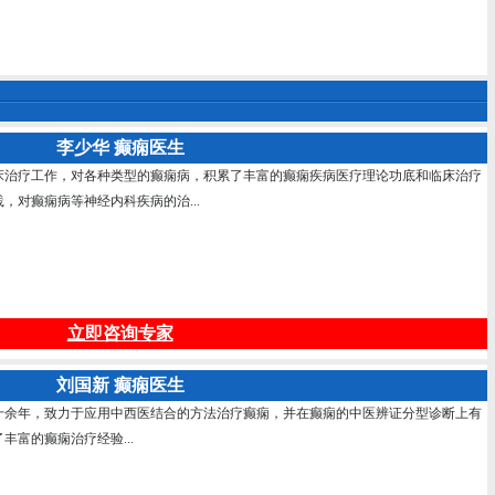
李少华 癫痫医生
床治疗工作，对各种类型的癫痫病，积累了丰富的癫痫疾病医疗理论功底和临床治疗
，对癫痫病等神经内科疾病的治...
立即咨询专家
刘国新 癫痫医生
十余年，致力于应用中西医结合的方法治疗癫痫，并在癫痫的中医辨证分型诊断上有
富的癫痫治疗经验...