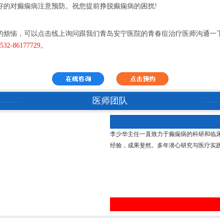
好的对癫痫病注意预防。祝您提前挣脱癫痫病的困扰!
的烦恼，可以点击线上询问跟我们青岛安宁医院的青春痘治疗医师沟通一
532-86177729
。
医师团队
李少华主任一直致力于癫痫病的科研和临
经验，成果斐然。多年潜心研究与医疗实践