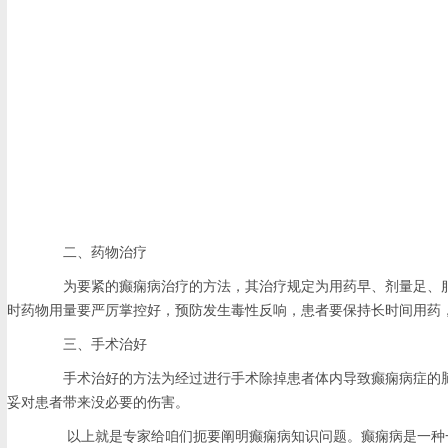
二、药物治疗
为要紧的癫痫病治疗的方法，其治疗规定为用药早、剂量足、服药
时药物用量要严厉掌控好，预防发生毒性反响，患者要保持长时间用药
三、手术治好
手术治好的方法为经过进行手术除掉患者体内导致癫痫病症的脑
妥对患者带来没必要的伤害。
以上就是专家给咱们扼要阐明癫痫病知识问题。癫痫病是一种一