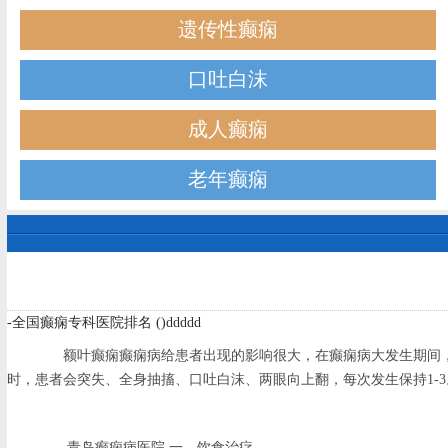
遗传性癫痫
口吐白沫
成人癫痫
老年癫痫
-全国癫痫专科医院排名 ()ddddd
额叶癫痫癫痫病给患者出现的影响很大，在癫痫病大发生期间，
时，患者会突失、全身抽搐、口吐白沫、两眼向上翻，每次发生保持1-
青岛癫痫病医院 一、饮食治疗