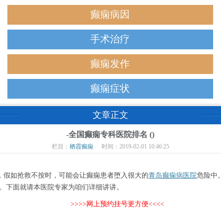
癫痫病因
手术治疗
癫痫发作
癫痫症状
文章正文
-全国癫痫专科医院排名 ()
栏目：
栖霞癫痫
时间：2019-02-01 10:46:25
假如抢救不按时，可能会让癫痫患者堕入很大的
青岛癫痫病医院
危险中
3。下面就请本医院专家为咱们详细讲讲。
>>>>网上预约挂号更方便<<<<