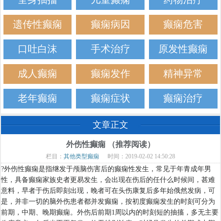
遗传性癫痫
癫痫病因
癫痫危害
口吐白沫
手术治疗
原发性癫痫
成人癫痫
癫痫发作
精神异常
老年癫痫
癫痫症状
癫痫治疗
文章正文
外伤性癫痫 （推荐阅读）
栏目：
其他类型癫痫
时间：2019-02-02 14:50:28
?外伤性癫痫是指继发于颅脑伤害后的癫痫性发生，常见于年青成年男
性，具备癫痫家族史者更易发生，会出现在伤后的任什么时候间，甚难
意料，早者于伤后即刻出现，晚者可在头伤康复后多年始俄然发病，可
是，并非一切的脑外伤患者都并发癫痫，按初度癫痫发生的时刻可分为
前期，中期、晚期癫痫。外伤后前期1周以内的时刻短的抽搐，多无主要