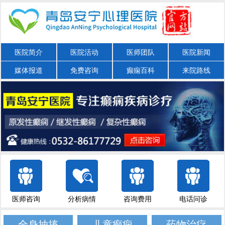
医院简介
医院活动
医师团队
医院新闻
媒体报道
免费咨询
癫痫百科
来院路线
医师咨询
分析病情
咨询费用
电话问诊
全身抽搐
儿童癫痫
药物治疗