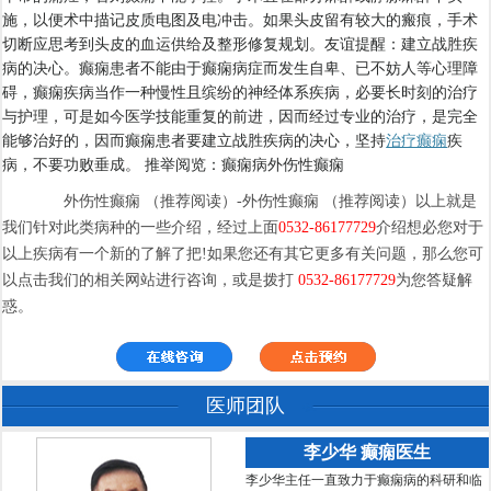
施，以便术中描记皮质电图及电冲击。如果头皮留有较大的瘢痕，手术
切断应思考到头皮的血运供给及整形修复规划。友谊提醒：建立战胜疾
病的决心。癫痫患者不能由于癫痫病症而发生自卑、已不妨人等心理障
碍，癫痫疾病当作一种慢性且缤纷的神经体系疾病，必要长时刻的治疗
与护理，可是如今医学技能重复的前进，因而经过专业的治疗，是完全
能够治好的，因而癫痫患者要建立战胜疾病的决心，坚持
治疗癫痫
疾
病，不要功败垂成。 推举阅览：癫痫病外伤性癫痫
外伤性癫痫 （推荐阅读）-外伤性癫痫 （推荐阅读）以上就是
我们针对此类病种的一些介绍，经过上面
0532-86177729
介绍想必您对于
以上疾病有一个新的了解了把!如果您还有其它更多有关问题，那么您可
以点击我们的相关网站进行咨询，或是拨打
0532-86177729
为您答疑解
惑。
医师团队
李少华 癫痫医生
李少华主任一直致力于癫痫病的科研和临