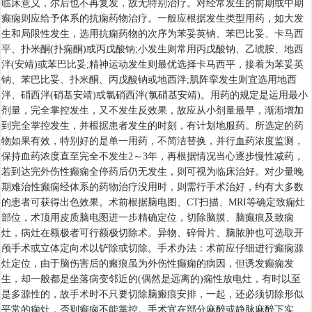
临床意义，尔后也不再复发，故无特别治疗。对经常发生的前期或中期
癫痫则应给予体系的抗痫药物治疗。一般应根据发生类型用药，如大发
生和局限性发生，选用抗痫药物的次序为苯妥英钠、苯巴比妥、卡马西
平、扑米酮(扑痫酮)或丙戊酸钠;小发生则常用丙戊酸钠、乙琥胺、地西
泮(安靖)或苯巴比妥;精神运动发生则最优选择卡马西平，接着为苯妥英
钠、苯巴比妥、扑米酮、丙戊酸钠或地西泮;肌阵挛发生则宜选用地西
泮、硝西泮(硝基安靖)或氯硝西泮(氯硝基安靖)。用药的规定是运用最小
剂量，完全掌控发生，又不发生反效果，故应从小剂量最早，渐渐增加
到完全掌控发生，并根据患者发生的时刻，有计划地服药。所选定的药
物如果有效，特别好的是单一用药，不简洁替换，并行血药浓度监测，
保持血药浓度直至完全不发生2～3年，再根据情况当心逐步慢性减药，
若到达完外伤性癫痫全停药后仍无发生，则可视为临床治好。对少量晚
期难治性癫痫经体系的药物治疗没用时，则需行手术治好，约有大多数
的患者可获得出色效果。术前根据脑电图、CT扫描、MRI等确定致痫灶
部位，术顶用皮质脑电图进一步精确定位，切除脑膜、脑癫痕及致痫
灶，病灶在额极者可行额极切除术。异物、碎骨片、脑脓肿也可选取开
颅手术或立体定向术以铲除或切除。手术办法：术前应仔细进行癫痫源
灶定位，由于脑伤害后的瘢痕虽为外伤性癫痫的病因，但诱发癫痫发
生，却一般都是坐落病变邻近的(偶然是远离的)痫性放电灶，有时以至
是多源性的，故手术时不只要切除脑瘢痕安排，一起，还必须切除形似
平常的痫灶，否则癫痫不能掌控。手术宜在部分麻醉或静脉麻醉下实