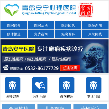
医院简介
医院活动
医师团队
医院新闻
媒体报道
免费咨询
癫痫百科
来院路线
医师咨询
分析病情
咨询费用
电话问诊
全身抽搐
儿童癫痫
药物治疗