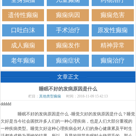
遗传性癫痫
癫痫病因
癫痫危害
口吐白沫
手术治疗
原发性癫痫
成人癫痫
癫痫发作
精神异常
老年癫痫
癫痫症状
癫痫治疗
文章正文
睡眠不好的发病原因是什么
栏目：
其他类型癫痫
时间：2018-11-09 15:42:13
ddddd
睡眠不好的发病原因是什么 -睡觉欠好的发病原因是什么？睡觉
欠好是当今社会困扰许多人们的一种心理疾病，也是人们大部分重视的
一种疾病类型。睡觉欠好这种心理疾病会对人们的身心健康累及平时生
活都造成极为严峻的结果，所以，及早的脱节失眠时火烧眉毛的。那么