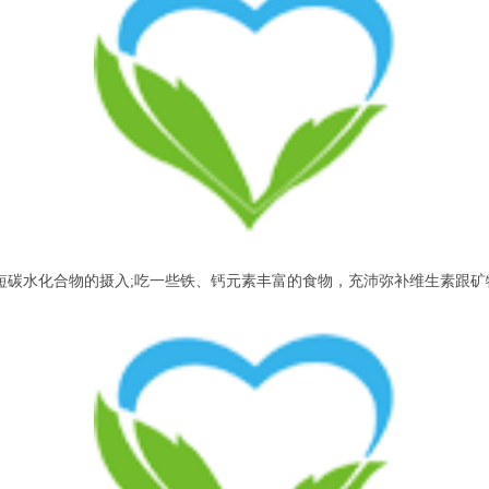
水化合物的摄入;吃一些铁、钙元素丰富的食物，充沛弥补维生素跟矿物