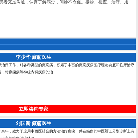
与患者充足沟通，认真了解病史，问诊不仓促。接诊、检查、治疗、用
李少华 癫痫医生
床治疗工作，对各种类型的癫痫病，积累了丰富的癫痫疾病医疗理论功底和临床治疗
，对癫痫病等神经内科疾病的治...
立即咨询专家
刘国新 癫痫医生
十余年，致力于应用中西医结合的方法治疗癫痫，并在癫痫的中医辨证分型诊断上有