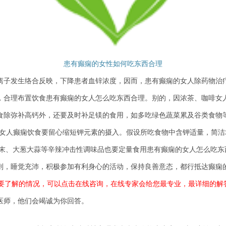
患有癫痫的女性如何吃东西合理
子发生络合反映，下降患者血锌浓度，因而，患有癫痫的女人除药物治疗
合理布置饮食患有癫痫的女人怎么吃东西合理。别的，因浓茶、咖啡女人
除弥补高钙外，还要及时补足镁的食用，如多吃绿色蔬菜累及谷类食物
人癫痫饮食要留心缩短钾元素的摄入。假设所吃食物中含钾适量，简洁
末、大葱大蒜等辛辣冲击性调味品也要定量食用患有癫痫的女人怎么吃东
，睡觉充沛，积极参加有利身心的活动，保持良善意态，都行抵达癫痫
有想要了解的情况，可以点击在线咨询，在线专家会给您最专业，最详细的解
师，他们会竭诚为你回答。