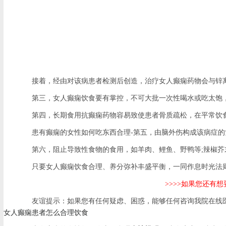
接着，经由对该病患者检测后创造，治疗女人癫痫药物会与锌离
第三，女人癫痫饮食要有掌控，不可大批一次性喝水或吃太饱，
第四，长期食用抗癫痫药物容易致使患者骨质疏松，在平常饮食
患有癫痫的女性如何吃东西合理-第五，由脑外伤构成该病症的女
第六，阻止导致性食物的食用，如羊肉、鲤鱼、野鸭等;辣椒芥
只要女人癫痫饮食合理、养分弥补丰盛平衡，一同作息时光法则
>>>>如果您还
友谊提示：如果您有任何疑虑、困惑，能够任何咨询我院在线医
女人癫痫患者怎么合理饮食