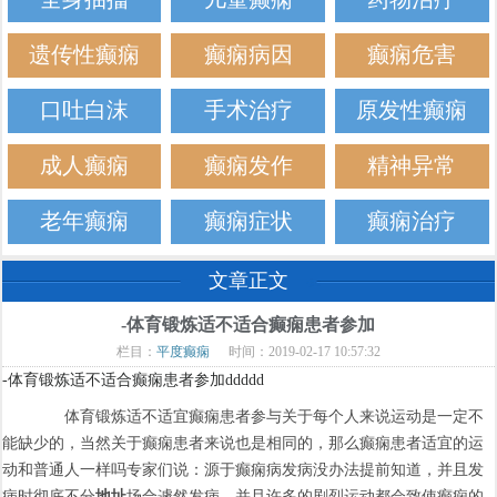
遗传性癫痫
癫痫病因
癫痫危害
口吐白沫
手术治疗
原发性癫痫
成人癫痫
癫痫发作
精神异常
老年癫痫
癫痫症状
癫痫治疗
文章正文
-体育锻炼适不适合癫痫患者参加
栏目：
平度癫痫
时间：2019-02-17 10:57:32
-体育锻炼适不适合癫痫患者参加ddddd
体育锻炼适不适宜癫痫患者参与关于每个人来说运动是一定不
能缺少的，当然关于癫痫患者来说也是相同的，那么癫痫患者适宜的运
动和普通人一样吗专家们说：源于癫痫病发病没办法提前知道，并且发
病时彻底不分
地址
场合遽然发病，并且许多的剧烈运动都会致使癫痫的