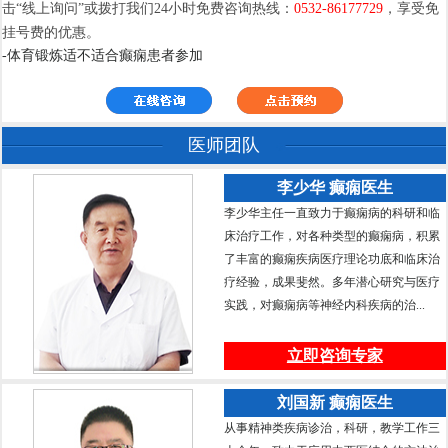
击“线上询问”或拨打我们24小时免费咨询热线：
0532-86177729
，享受免
挂号费的优惠。
-体育锻炼适不适合癫痫患者参加
医师团队
李少华 癫痫医生
李少华主任一直致力于癫痫病的科研和临
床治疗工作，对各种类型的癫痫病，积累
了丰富的癫痫疾病医疗理论功底和临床治
疗经验，成果斐然。多年潜心研究与医疗
实践，对癫痫病等神经内科疾病的治...
立即咨询专家
刘国新 癫痫医生
从事精神类疾病诊治，科研，教学工作三