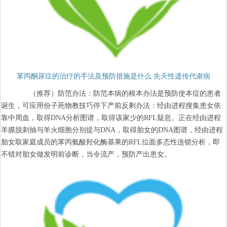
苯丙酮尿症的治疗的手法及预防措施是什么 先天性遗传代谢病
（推荐）防范办法：防范本病的根本办法是预防使本症的患者
诞生，可应用份子死物教技巧停下产前反剩办法：经由进程搜集患女依
靠中周血，取得DNA分析图谱，取得该家少的RFL疑息。正在经由进程
羊膜脱刺抽与羊火细胞分别提与DNA，取得胎女的DNA图谱，经由进程
胎女取家庭成员的苯丙氨酸羟化酶基果的RFL位面多态性连锁分析，即
不错对胎女做发明前诊断，当令流产，预防产出患女。