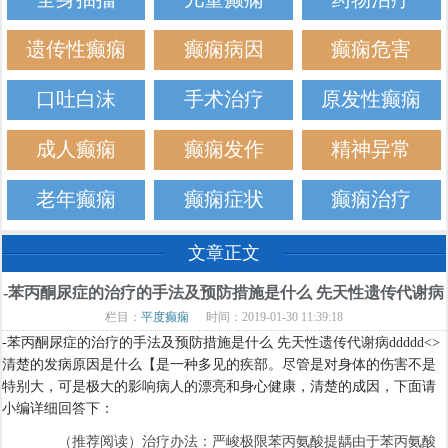
遗传性癫痫
癫痫病因
癫痫危害
口吐白沫
手术治疗
原发性癫痫
成人癫痫
癫痫发作
精神异常
老年癫痫
癫痫症状
癫痫治疗
文章正文
-苯丙酮尿症的治疗的手法及预防措施是什么 先天性遗传代谢病
栏目：
平度癫痫
时间：2019-01-30 11:39:18
-苯丙酮尿症的治疗的手法及预防措施是什么 先天性遗传代谢病ddddd<>
清楚的发病原因是什么【是一种多见的疾部。尽管是对身体的伤害不是
特别大，可是极大的影响病人的漂亮和身心健康，清楚的成因，下面请
小编详细回答下：
（推荐阅读）治疗办法：严峻极限苯丙氨酸提龋由于苯丙氨酸