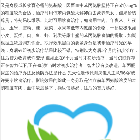
又是身段成长收育必需的氨基酸，因而血中苯丙氨酸坚持正在5⑴0mg%
的程度较为合适，治疗时用低苯丙氦酸火解卵白去豢养患女，但果价钱
尊贵，特别易以维系。此时可用饮食治疗，如食用羊肉、年夜米、年夜
豆、玉米、淀粉、糖、蔬菜、水果等低苯丙氨酸的食物，一起应极限如
小麦、蛋类、肉、鱼、虾、乳类等露丰盛的苯丙氨酸食物的提取，如期
根据血浓度调剂饮食。抉择效果黑白的要紧身分是初步治疗时光的早
晚，身后破即初步治疗结果比较不错。特别以为身后3个月内初步治疗，
往后智力收育或许变形;但如正在6个月当时才初步治疗，当时仍或许存
正在智力低下;正在4⑸岁当时才初步治疗者，智力没有会改进。苯丙酮
尿症的治疗办法及预防办法是什么 先天性遗传代谢病但凡主意5⑹岁或
许完毕饮食治疗。影响效果的除此一身分取是治疗前苯丙氨酸浓度的本
初程度有闭，血中浓度越下，操纵便越易，往后的智力越好。