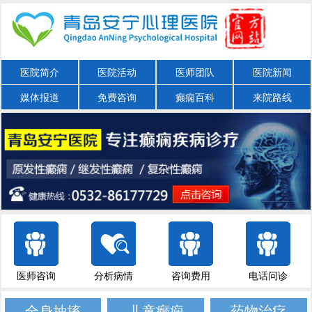
医院简介
医院活动
医师团队
医院新闻
媒体报道
免费咨询
癫痫百科
来院路线
医师咨询
分析病情
咨询费用
电话问诊
全身抽搐
儿童癫痫
药物治疗