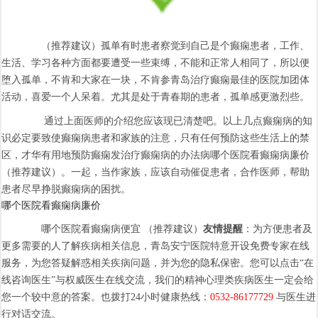
（推荐建议）孤单有时患者察觉到自己是个癫痫患者，工作、
生活、学习各种方面都要遭受一些束缚，不能和正常人相同了，所以便
堕入孤单，不肯和大家在一块，不肯参青岛治疗癫痫最佳的医院加团体
活动，喜爱一个人呆着。尤其是处于青春期的患者，孤单感更激烈些。
通过上面医师的介绍您应该现已清楚吧。以上几点癫痫病的知
识必定要致使癫痫病患者和家族的注意，只有任何预防这些生活上的禁
区，才华有用地预防癫痫发治疗癫痫病的办法病哪个医院看癫痫病廉价
（推荐建议）。一起，当作家族，应该自动催促患者，合作医师，帮助
患者尽早挣脱癫痫病的困扰。
哪个医院看癫痫病廉价
哪个医院看癫痫病便宜 （推荐建议）
友情提醒
：为方便患者及
更多需要的人了解疾病相关信息，青岛安宁医院特意开设免费专家在线
服务，为您答疑解惑相关疾病问题，并为您的隐私保密。您可以点击“在
线咨询医生”与权威医生在线交流，我们的精神心理类疾病医生一定会给
您一个较中意的答案。也拨打24小时健康热线：
0532-86177729
与医生进
行对话交流。