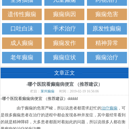
遗传性癫痫
癫痫病因
癫痫危害
口吐白沫
手术治疗
原发性癫痫
成人癫痫
癫痫发作
精神异常
老年癫痫
癫痫症状
癫痫治疗
文章正文
-哪个医院看癫痫病便宜 （推荐建议）
栏目：
莱州癫痫
时间：2019-02-19 16:56:06
-哪个医院看癫痫病便宜 （推荐建议）ddddd
由于癫痫的危害严峻，所以说患者都需求赶忙的
治疗癫痫
，可
是很多癫痫患者在治疗的进程中都会发现各种并发症，其中最经常看到
的就是精神障碍，大多患者都面对着如此的问题，所以说很多人都在衡
量癫痫的治疗的利与弊。