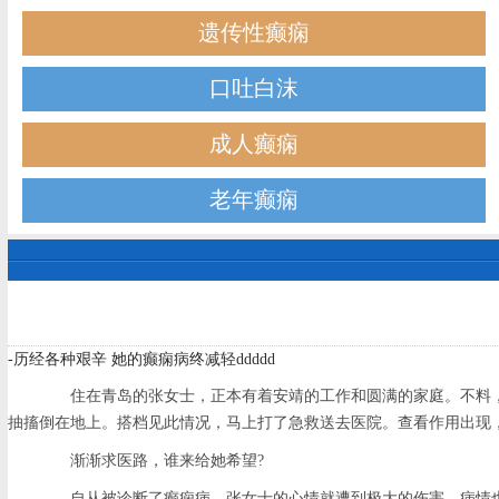
遗传性癫痫
口吐白沫
成人癫痫
老年癫痫
-历经各种艰辛 她的癫痫病终减轻ddddd
住在青岛的张女士，正本有着安靖的工作和圆满的家庭。不料，3
抽搐倒在地上。搭档见此情况，马上打了急救送去医院。查看作用出现
渐渐求医路，谁来给她希望?
自从被诊断了癫痫病，张女士的心情就遭到极大的伤害，病情也