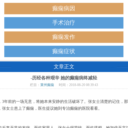
癫痫病因
手术治疗
癫痫发作
癫痫症状
文章正文
-历经各种艰辛 她的癫痫病终减轻
栏目：
莱州癫痫
时间：2018-08-20 08:39:43
年前的一场无意，将她本来安静的生活破坏了。张女士清楚的记住，那
，张女士患上了癫痫，医生提议她到专治癫痫的医院看看。
反复无常的发病，面临家里人，张女士很苦恼，面临搭档，她加倍无言以