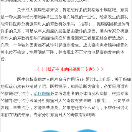
关于成人癫痫患者来说，肯定想许多的观察这个病症吧。癫痫
是一种大脑神经元细胞异常过度放电而导致的一过性、经常发生的脑功
能障碍医师分析癫痫对人的寿数有效果吗 （推荐）。癫痫病因和遗传有
许多的关系，可是成年人癫痫的发生是由遗传的原因、脑内专家分析癫
痫对人的寿数有影响吗癫痫性病变和促发因素三者相互结合所造成的，
恣意一个单独的因素都不或许引起癫痫发生。成人癫痫患者脑神经元的
膜电位不稳定，惊厥阈值下降，并表现出不正常放电是癫痫发生的本
质。
《《《我还有其他问题想问专家》》》
医生分析癫痫对人的寿命有作用吗 ()- 通过以上介绍，关于癫痫
您应该仍然有些清楚了吧。医师提示，如果诊断为癫痫，必要采用适宜
的措施进行治疗，
治疗癫痫
必要考虑患者的身体情况和病情，根据专家
的辅导进行治疗医师分析癫痫对人的寿数有效果吗 （推荐）。只要早些
发现，早些治疗，才能早些康复。如果您还有什么疑问，不错任何咨询
咱们在线的专家。专家分析癫痫对人的寿数有影响吗