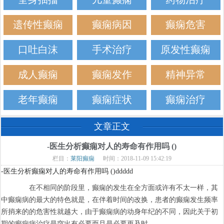
遗传性癫痫
癫痫病因
癫痫危害
口吐白沫
手术治疗
原发性癫痫
成人癫痫
癫痫发作
精神异常
老年癫痫
癫痫症状
癫痫治疗
文章正文
-医生分析癫痫对人的寿命有作用吗 ()
栏目：
莱阳癫痫
时间：2018-11-09 15:42:19
-医生分析癫痫对人的寿命有作用吗 ()ddddd
在不相同的阶段里，癫痫的发生在全方面或许有不太一样，其
中癫痫病的最大的特色就是，在伴着时间的改换，患者的癫痫发生频率
所捎来的的危害性就越大，由于癫痫病的动身年纪的不同，因此关于初
期的癫痫病治疗是突出有必要而且是必要更及时。