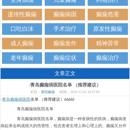
遗传性癫痫
癫痫病因
癫痫危害
口吐白沫
手术治疗
原发性癫痫
成人癫痫
癫痫发作
精神异常
老年癫痫
癫痫症状
癫痫治疗
文章正文
-青岛癫痫病医院名单 （推荐建议）
栏目：
莱阳癫痫
时间：2018-12-05 10:47:09
-
青岛癫痫病医院
名单 （推荐建议）ddddd
青岛癫痫病医院名单
青岛癫痫病医院名单，癫痫病是一种发病性的疾病，癫痫病发
病起来会构成很大的伤害性，包含患者生理上和心理上的。癫痫又分作