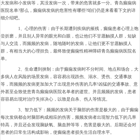
大发病和小发病等，其没发病一次，带来的危害就多一分。青岛癫痫病
医院名单?那么，癫痫病发病的危害性有哪些?咱们仍是来看看下文的详
细介绍吧。
1、心理的伤害：由于长期遭到疾病的摧残，癫痫患者心理上饱
尝折磨，并且别人异常的眼光和白眼，也让他们不甘愿触摸人群，短缺
与人交流，而频频的发病，随地随时的发病，让他们更不甘愿触摸人
群，有相当大的心理担负，最终致使癫痫性精神障碍青岛癫痫病医院名
单。
2、生命遭到挟制：由于癫痫发病时不分时间、地点和场合，大
多病人在风险的场景发病，容容易出现跌伤、溺水、烫伤、交通事故
等，而频频的发病更加加大了出现意外伤害的几率!凶猛的交通事故、意
外甚至会致使患青岛癫痫病医院名单者的逝世。并且频频的发病，患者
容容易出现对治疗失掉决心，以致是自杀、伤人等情况。
3、智力低下：频频的发病关于脑部的伤害是极大的，由于癫痫
每次发病都会对脑部构成相应的伤害，频频发病者出现智力低下的几率
特高，并且还会发现脑缺氧、脑血肿等等，危害是极大的。后期还会对
患者的日常生活构成影响，使癫痫患者损失生活自理水平。