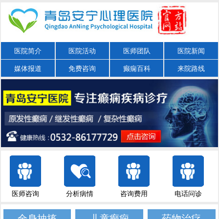
医院简介
医院活动
医师团队
医院新闻
媒体报道
免费咨询
癫痫百科
来院路线
医师咨询
分析病情
咨询费用
电话问诊
全身抽搐
儿童癫痫
药物治疗