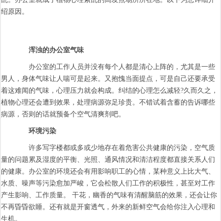
绍原因。
浑浊的办公室气味
办公室的工作人员并没有每个人都是清心上阵的，尤其是一些
男人，身体气味让人喘可是起来。又抱愧当面提点，可是自己还要承受
着这难闻的气味，心理压力就会构成。纠结的心理怎么减轻?久而久之，
植物心理还会遭到效果，处理病源弥足珍贵。不错试着含蓄的告诉哪些
病源，否则的话就预备个空气清爽剂吧。
环境污染
许多写字楼都或多或少地存在着危害公共健康的污染，空气质
量的问题累及湿度的平衡、光照、通风情况和清洁程度都直接关系人们
的健康。办公室的环境还会有用影响职工的心情，某种意义上比大气、
水质、噪声等污染愈加严峻，它会松散人们工作的积极性，甚至对工作
产生影响、工作质量。 干花，幽香的气味有清醒脑筋的效果，还会让你
不再昏昏欲睡。还有就是开窗透气，外来的新鲜空气会给你注入心理和
生机。