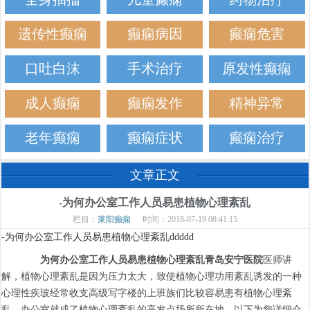
遗传性癫痫
癫痫病因
癫痫危害
口吐白沫
手术治疗
原发性癫痫
成人癫痫
癫痫发作
精神异常
老年癫痫
癫痫症状
癫痫治疗
文章正文
-为何办公室工作人员易患植物心理紊乱
栏目：
莱阳癫痫
时间：2018-07-19 08:41:15
-为何办公室工作人员易患植物心理紊乱ddddd
为何办公室工作人员易患植物心理紊乱
青岛安宁医院
医师讲
解，植物心理紊乱是因为压力太大，致使植物心理功用紊乱诱发的一种
心理性疾玻经常收支高级写字楼的上班族们比较容易患有植物心理紊
乱。办公室就成了植物心理紊乱的高发点场所所在地。以下为您详细介