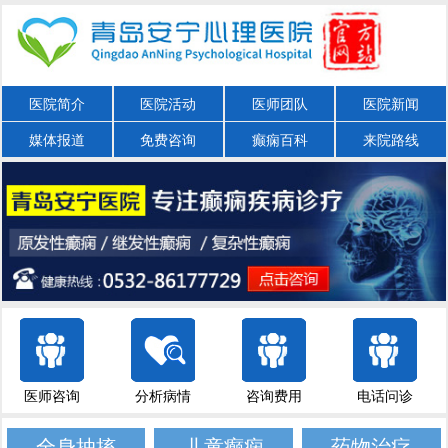
医院简介
医院活动
医师团队
医院新闻
媒体报道
免费咨询
癫痫百科
来院路线
医师咨询
分析病情
咨询费用
电话问诊
全身抽搐
儿童癫痫
药物治疗