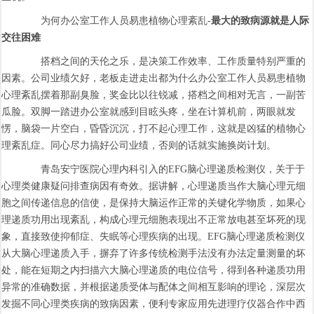
为何办公室工作人员易患植物心理紊乱-
最大的致病源就是人际
交往困难
搭档之间的天伦之乐，是决策工作效率、工作质量特别严重的
因素。公司业绩欠好，老板走进走出都为什么办公室工作人员易患植物
心理紊乱摆着那副臭脸，奖金比以往锐减，搭档之间相对无言，一副苦
瓜脸。双脚一踏进办公室就感到目眩头疼，坐在计算机前，两眼就发
愣，脑袋一片空白，昏昏沉沉，打不起心理工作，这就是凶猛的植物心
理紊乱症。同心尽力搞好公司业绩，否则的话就实施换岗计划。
青岛安宁医院心理内科引入的EFG脑心理递质检测仪，关于于
心理类健康疑问排查病因有奇效。据讲解，心理递质当作大脑心理元细
胞之间传递信息的信使，是保持大脑运作正常的关键化学物质，如果心
理递质功用出现紊乱，构成心理元细胞表现出不正常放电甚至坏死的现
象，直接致使抑郁症、失眠等心理疾病的出现。EFG脑心理递质检测仪
从大脑心理递质入手，摒弃了许多传统检测手法没有办法定量测量的坏
处，能在短期之内扫描六大脑心理递质的电位信号，得到各种递质功用
异常的准确数据，并根据递质受体与配体之间相互影响的理论，深层次
发掘不同心理类疾病的致病因素，便利专家应用先进理疗仪器合作中西