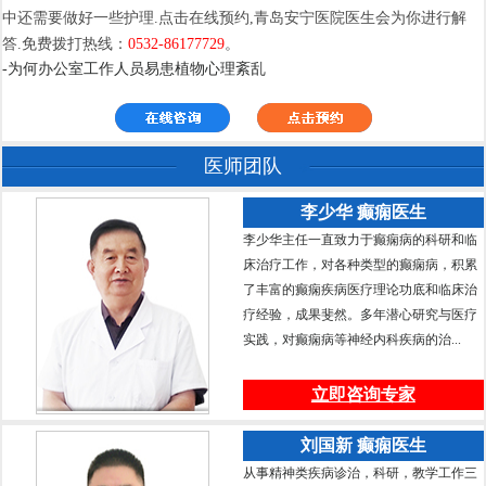
中还需要做好一些护理.点击在线预约,青岛安宁医院医生会为你进行解
答.免费拨打热线：
0532-86177729
。
-为何办公室工作人员易患植物心理紊乱
医师团队
李少华 癫痫医生
李少华主任一直致力于癫痫病的科研和临
床治疗工作，对各种类型的癫痫病，积累
了丰富的癫痫疾病医疗理论功底和临床治
疗经验，成果斐然。多年潜心研究与医疗
实践，对癫痫病等神经内科疾病的治...
立即咨询专家
刘国新 癫痫医生
从事精神类疾病诊治，科研，教学工作三