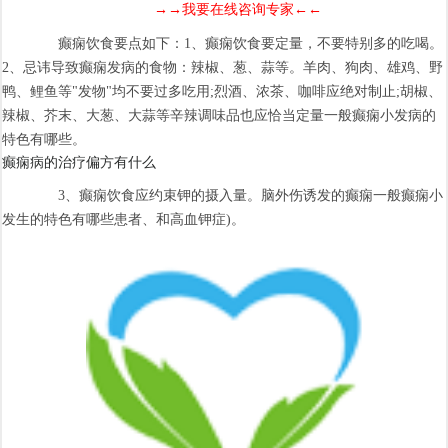
→→我要在线咨询专家←←
癫痫饮食要点如下：1、癫痫饮食要定量，不要特别多的吃喝。
2、忌讳导致癫痫发病的食物：辣椒、葱、蒜等。羊肉、狗肉、雄鸡、野
鸭、鲤鱼等"发物"均不要过多吃用;烈酒、浓茶、咖啡应绝对制止;胡椒、
辣椒、芥末、大葱、大蒜等辛辣调味品也应恰当定量一般癫痫小发病的
特色有哪些。
癫痫病的治疗偏方有什么
3、癫痫饮食应约束钾的摄入量。脑外伤诱发的癫痫一般癫痫小
发生的特色有哪些患者、和高血钾症)。