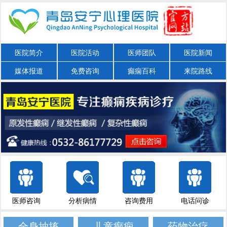
医院简介
医院活动
医师团队
医院新闻
媒体报道
免费咨询
癫痫百科
来院路线
医师咨询
分析病情
咨询费用
电话问诊
全身抽搐
儿童癫痫
药物治疗