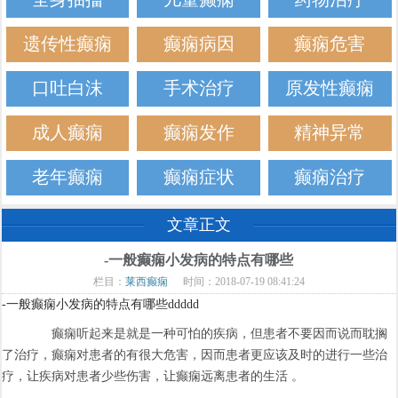
遗传性癫痫
癫痫病因
癫痫危害
口吐白沫
手术治疗
原发性癫痫
成人癫痫
癫痫发作
精神异常
老年癫痫
癫痫症状
癫痫治疗
文章正文
-一般癫痫小发病的特点有哪些
栏目：
莱西癫痫
时间：2018-07-19 08:41:24
-一般癫痫小发病的特点有哪些ddddd
癫痫听起来是就是一种可怕的疾病，但患者不要因而说而耽搁
了治疗，癫痫对患者的有很大危害，因而患者更应该及时的进行一些治
疗，让疾病对患者少些伤害，让癫痫远离患者的生活 。