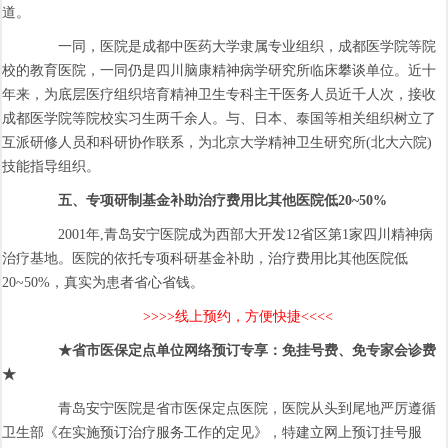
道。
一同，医院是成都中医药大学隶属专业组织，成都医学院等院
校的教育医院，一同仍是四川脑康精神病学研究所临床攀谈单位。近十
年来，为底层医疗组织培育精神卫生专科主干医务人员近千人次，接收
成都医学院等院校实习生两千余人。与、日本、泰国等相关组织树立了
互派研修人员和科研协作联系，为北京大学精神卫生研究所(北大六院)
技能指导组织。
五、专项研制基金补助治疗费用比其他医院低
20~50%
2001年,青岛安宁医院成为西部大开发12省区第1家四川精神病
治疗基地。医院的依托专项科研基金补助，治疗费用比其他医院低
20~50%，真实为患者省心省钱。
>>>>线上预约，方便快捷<<<<
★省市医保定点单位网络预订专享：免挂号费、免专家会诊费
★
青岛安宁医院是省市医保定点医院，医院从头到尾地严厉遵循
卫生部《在实施预订治疗服务工作的定见》，特建立网上预订挂号服