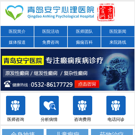
医院简介
医院活动
医师团队
医院新闻
媒体报道
免费咨询
癫痫百科
来院路线
医师咨询
分析病情
咨询费用
电话问诊
全身抽搐
儿童癫痫
药物治疗