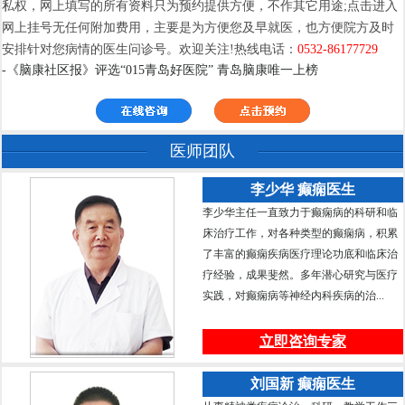
私权，网上填写的所有资料只为预约提供方便，不作其它用途;点击进入
网上挂号无任何附加费用，主要是为方便您及早就医，也方便院方及时
安排针对您病情的医生问诊号。欢迎关注!热线电话：
0532-86177729
-《脑康社区报》评选“015青岛好医院” 青岛脑康唯一上榜
医师团队
李少华 癫痫医生
李少华主任一直致力于癫痫病的科研和临
床治疗工作，对各种类型的癫痫病，积累
了丰富的癫痫疾病医疗理论功底和临床治
疗经验，成果斐然。多年潜心研究与医疗
实践，对癫痫病等神经内科疾病的治...
立即咨询专家
刘国新 癫痫医生