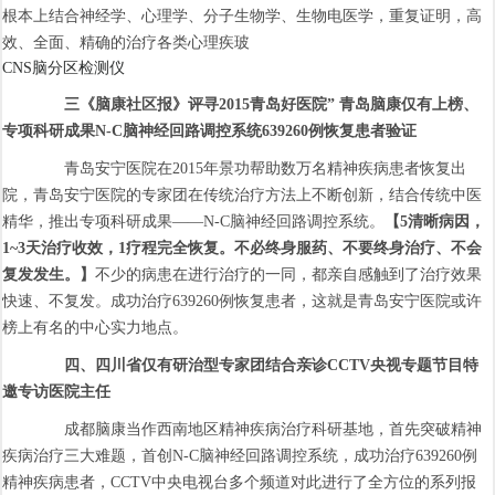
根本上结合神经学、心理学、分子生物学、生物电医学，重复证明，高
效、全面、精确的治疗各类心理疾玻
CNS脑分区检测仪
三《脑康社区报》评寻2015青岛好医院” 青岛脑康仅有上榜、
专项科研成果N-C脑神经回路调控系统639260例恢复患者验证
青岛安宁医院在2015年景功帮助数万名精神疾病患者恢复出
院，青岛安宁医院的专家团在传统治疗方法上不断创新，结合传统中医
精华，推出专项科研成果——N-C脑神经回路调控系统。
【5清晰病因，
1~3天治疗收效，1疗程完全恢复。不必终身服药、不要终身治疗、不会
复发发生。】
不少的病患在进行治疗的一同，都亲自感触到了治疗效果
快速、不复发。成功治疗639260例恢复患者，这就是青岛安宁医院或许
榜上有名的中心实力地点。
四、四川省仅有研治型专家团结合亲诊CCTV央视专题节目特
邀专访医院主任
成都脑康当作西南地区精神疾病治疗科研基地，首先突破精神
疾病治疗三大难题，首创N-C脑神经回路调控系统，成功治疗639260例
精神疾病患者，CCTV中央电视台多个频道对此进行了全方位的系列报