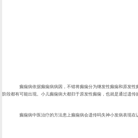
癫痫病依据癫痫病病因，不错将癫痫分为继发性癫痫和原发性癫痫
阶段都有可能出现。小儿癫痫病大都归于原发性癫痫，也就是通过遗传
癫痫病中医治疗的方法患上癫痫病会遗传吗失神小发病表现在认识