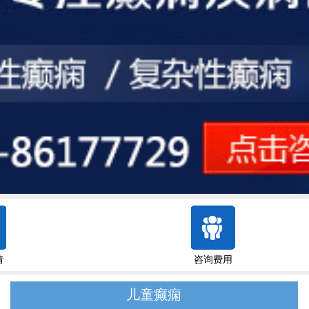
情
咨询费用
儿童癫痫