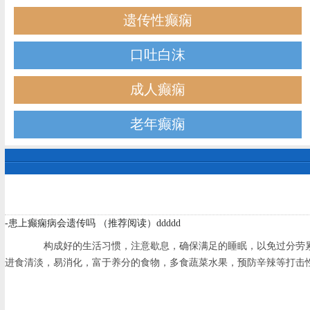
遗传性癫痫
口吐白沫
成人癫痫
老年癫痫
-患上癫痫病会遗传吗 （推荐阅读）ddddd
构成好的生活习惯，注意歇息，确保满足的睡眠，以免过分劳累。
进食清淡，易消化，富于养分的食物，多食蔬菜水果，预防辛辣等打击