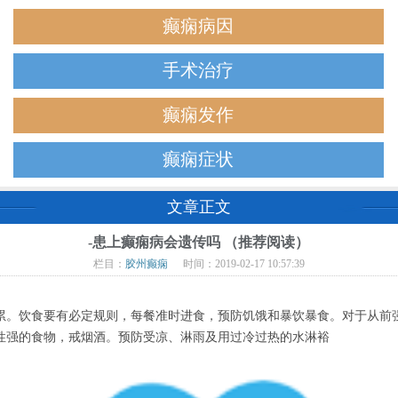
癫痫病因
手术治疗
癫痫发作
癫痫症状
文章正文
-患上癫痫病会遗传吗 （推荐阅读）
栏目：
胶州癫痫
时间：2019-02-17 10:57:39
饮食要有必定规则，每餐准时进食，预防饥饿和暴饮暴食。对于从前强
性强的食物，戒烟酒。预防受凉、淋雨及用过冷过热的水淋裕