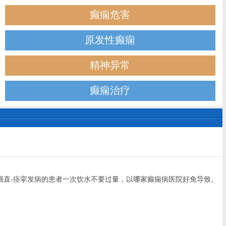
癫痫危害
原发性癫痫
精神异常
癫痫治疗
直-痉挛发病的患者一次饮水不要过量，以哪家癫痫病医院好免导致。