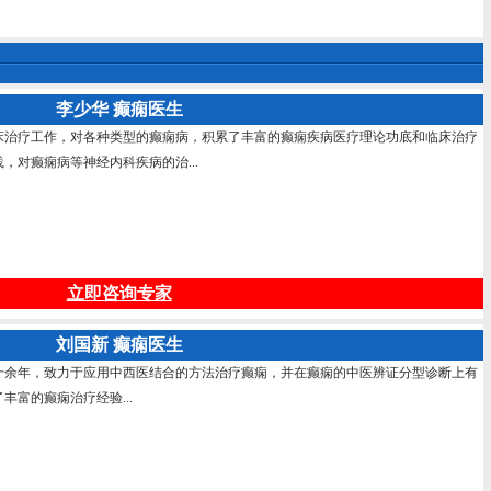
李少华 癫痫医生
床治疗工作，对各种类型的癫痫病，积累了丰富的癫痫疾病医疗理论功底和临床治疗
，对癫痫病等神经内科疾病的治...
立即咨询专家
刘国新 癫痫医生
十余年，致力于应用中西医结合的方法治疗癫痫，并在癫痫的中医辨证分型诊断上有
富的癫痫治疗经验...