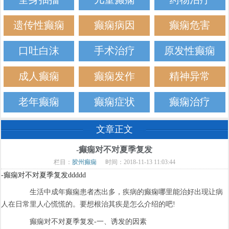
遗传性癫痫
癫痫病因
癫痫危害
口吐白沫
手术治疗
原发性癫痫
成人癫痫
癫痫发作
精神异常
老年癫痫
癫痫症状
癫痫治疗
文章正文
-癫痫对不对夏季复发
栏目：
胶州癫痫
时间：2018-11-13 11:03:44
-癫痫对不对夏季复发ddddd
生活中成年癫痫患者杰出多，疾病的癫痫哪里能治好出现让病
人在日常里人心慌慌的。要想根治其疾是怎么介绍的吧!
癫痫对不对夏季复发-一、诱发的因素