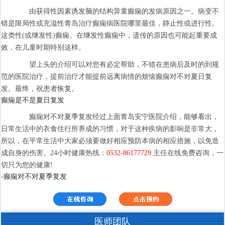
由获得性因素诱发脑的结构异童癫痫的发病原因之一。病变不
错是限局性或充溢性青岛治疗癫痫病医院哪里最佳，静止性或进行性。
这类性(或继发性)癫痫。在继发性癫痫中，遗传的原因也可能起重要成
效，在儿童时期特别这样。
望上头的介绍可以对您有必定帮助，不错在患病后及时的到规
范的医院治疗，提前治疗才能提前远离病情的烦恼癫痫对不对夏日复
发。最终，祝患者恢复。
癫痫是不是夏日复发
癫痫对不对夏季复发经过上面青岛安宁医院介绍，能够看出，
日常生活中的衣食住行所养成的习惯，对于这种疾病的影响是非常大，
所以，在平常生活中大家必须要做好相应预防本病的相应措施，以免造
成自身的伤害。24小时健康热线：
0532-86177729
主任在线免费咨询，一
切只为您的健康!
-癫痫对不对夏季复发
医师团队