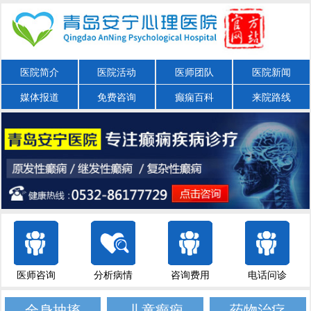
医院简介
医院活动
医师团队
医院新闻
媒体报道
免费咨询
癫痫百科
来院路线
医师咨询
分析病情
咨询费用
电话问诊
全身抽搐
儿童癫痫
药物治疗