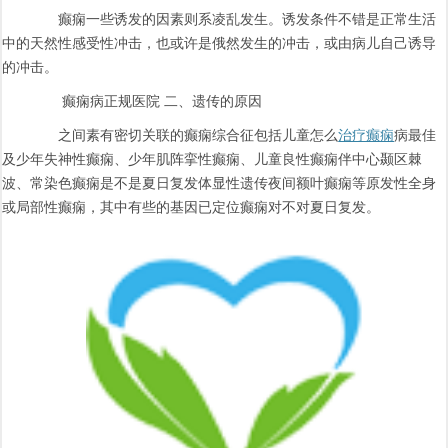
癫痫一些诱发的因素则系凌乱发生。诱发条件不错是正常生活
中的天然性感受性冲击，也或许是俄然发生的冲击，或由病儿自己诱导
的冲击。
癫痫病正规医院 二、遗传的原因
之间素有密切关联的癫痫综合征包括儿童怎么
治疗癫痫
病最佳
及少年失神性癫痫、少年肌阵挛性癫痫、儿童良性癫痫伴中心颞区棘
波、常染色癫痫是不是夏日复发体显性遗传夜间额叶癫痫等原发性全身
或局部性癫痫，其中有些的基因已定位癫痫对不对夏日复发。