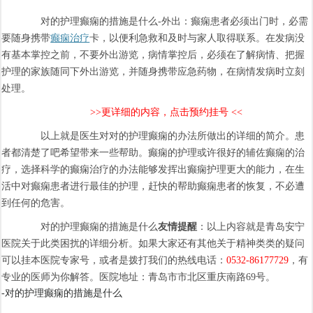
对的护理癫痫的措施是什么-外出：癫痫患者必须出门时，必需
要随身携带
癫痫治疗
卡，以便利急救和及时与家人取得联系。在发病没
有基本掌控之前，不要外出游览，病情掌控后，必须在了解病情、把握
护理的家族随同下外出游览，并随身携带应急药物，在病情发病时立刻
处理。
>>更详细的内容，点击预约挂号 <<
以上就是医生对对的护理癫痫的办法所做出的详细的简介。患
者都清楚了吧希望带来一些帮助。癫痫的护理或许很好的辅佐癫痫的治
疗，选择科学的癫痫治疗的办法能够发挥出癫痫护理更大的能力，在生
活中对癫痫患者进行最佳的护理，赶快的帮助癫痫患者的恢复，不必遭
到任何的危害。
对的护理癫痫的措施是什么
友情提醒
：以上内容就是青岛安宁
医院关于此类困扰的详细分析。如果大家还有其他关于精神类类的疑问
可以挂本医院专家号，或者是拨打我们的热线电话：
0532-86177729
，有
专业的医师为你解答。医院地址：青岛市市北区重庆南路69号。
-对的护理癫痫的措施是什么