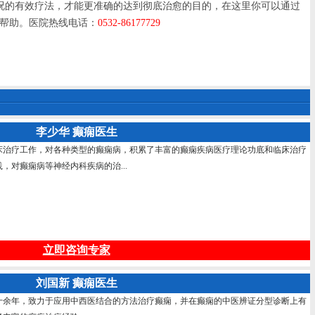
的有效疗法，才能更准确的达到彻底治愈的目的，在这里你可以通过
帮助。医院热线电话：
0532-86177729
李少华 癫痫医生
床治疗工作，对各种类型的癫痫病，积累了丰富的癫痫疾病医疗理论功底和临床治疗
，对癫痫病等神经内科疾病的治...
立即咨询专家
刘国新 癫痫医生
十余年，致力于应用中西医结合的方法治疗癫痫，并在癫痫的中医辨证分型诊断上有