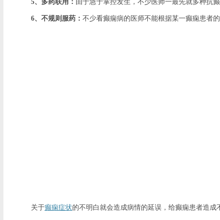
5、多药联用：
由于急于掌控发生，不少医师一最先就多种抗癫
6、不规则服药：
不少看癫痫病的医师不能根据某一癫痫患者的
关于
癫痫症状
的不明白就会造成病情的延误，给癫痫患者造成