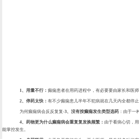
1、用量不行：
癫痫患者在用药进程中，有必要要由家长和医师
2、停药太快：
有不少癫痫患儿半年不犯病就在几天内全都停止
为何癫痫病会反反复复-
3、没有按癫痫发生类型选药
：由于一
4、药物更为什么癫痫病会重复复发换频繁：
由于看病心切，用
能掌控发生。