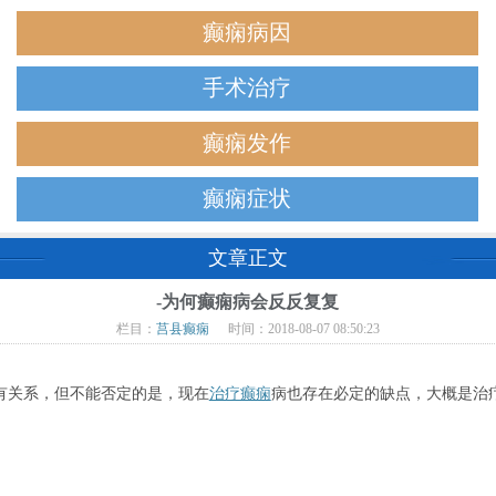
癫痫病因
手术治疗
癫痫发作
癫痫症状
文章正文
-为何癫痫病会反反复复
栏目：
莒县癫痫
时间：2018-08-07 08:50:23
关系，但不能否定的是，现在
治疗癫痫
病也存在必定的缺点，大概是治