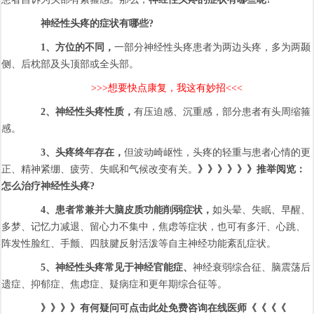
神经性头疼的症状有哪些?
1、方位的不同，
一部分神经性头疼患者为两边头疼，多为两颞
侧、后枕部及头顶部或全头部。
>>>想要快点康复，我这有妙招<<<
2、神经性头疼性质，
有压迫感、沉重感，部分患者有头周缩箍
感。
3、头疼终年存在，
但波动崎岖性，头疼的轻重与患者心情的更
正、精神紧绷、疲劳、失眠和气候改变有关。
》》》》》》推举阅览：
怎么治疗神经性头疼?
4、患者常兼并大脑皮质功能削弱症状，
如头晕、失眠、早醒、
多梦、记忆力减退、留心力不集中，焦虑等症状，也可有多汗、心跳、
阵发性脸红、手颤、四肢腱反射活泼等自主神经功能紊乱症状。
5、神经性头疼常见于神经官能症、
神经衰弱综合征、脑震荡后
遗症、抑郁症、焦虑症、疑病症和更年期综合征等。
》》》》有何疑问可点击此处免费咨询在线医师《《《《