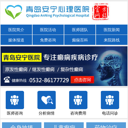
医院简介
医院活动
医师团队
医院新闻
媒体报道
免费咨询
癫痫百科
来院路线
医师咨询
分析病情
咨询费用
电话问诊
全身抽搐
儿童癫痫
药物治疗