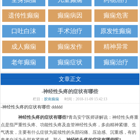
遗传性癫痫
癫痫病因
癫痫危害
口吐白沫
手术治疗
原发性癫痫
成人癫痫
癫痫发作
精神异常
老年癫痫
癫痫症状
癫痫治疗
文章正文
-神经性头疼的症状有哪些
栏目：
胶南癫痫
时间：2018-11-09 15:42:13
-神经性头疼的症状有哪些 ddddd
神经性头疼的症状有哪些?
青岛安宁医师讲解说：神经性头疼重
点是指严重性头疼、功能性头疼及血管神经性头疼，多由精神紧绷、生
气诱发，主要有什么症状为延续性的头部闷痛、压迫感、沉重感，有的
患者自诉为头部有紧箍感。那么，
神经性头疼的症状有哪些呢?