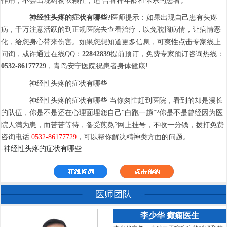
作用，不会出现药物依赖性，适 合各种年龄和体系的患者。
神经性头疼的症状有哪些?
医师提示：如果出现自己患有头疼
病，千万注意活跃的到正规医院去查看治疗，以免耽搁病情，让病情恶
化，给您身心带来伤害。如果您想知道更多信息，可爽性点击专家线上
问询，或许通过在线QQ：
22842839
提前预订，免费专家预订咨询热线：
0532-86177729
，青岛安宁医院祝患者身体健康!
神经性头疼的症状有哪些
神经性头疼的症状有哪些 当你匆忙赶到医院，看到的却是漫长
的队伍，你是不是还在心理面埋怨自己“白跑一趟”?你是不是曾经因为医
院人满为患，而苦苦等待，备受煎熬?网上挂号，不收一分钱，拨打免费
咨询电话
0532-86177729
，可以帮你解决精神类方面的问题。
-神经性头疼的症状有哪些
医师团队
李少华 癫痫医生