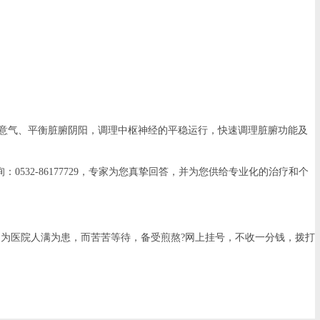
意气、平衡脏腑阴阳，调理中枢神经的平稳运行，快速调理脏腑功能及
32-86177729，专家为您真挚回答，并为您供给专业化的治疗和个
为医院人满为患，而苦苦等待，备受煎熬?网上挂号，不收一分钱，拨打