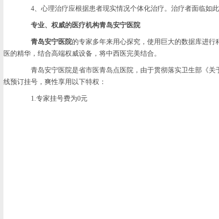
4、心理治疗应根据患者现实情况个体化治疗。治疗者面临如此
专业、权威的医疗机构青岛安宁医院
青岛安宁医院
的专家多年来用心探究，使用巨大的数据库进行
医的精华，结合高端权威设备，将中西医完美结合。
青岛安宁医院是省市医青岛点医院，由于贯彻落实卫生部《关于
线预订挂号，爽性享用以下特权：
1.专家挂号费为0元