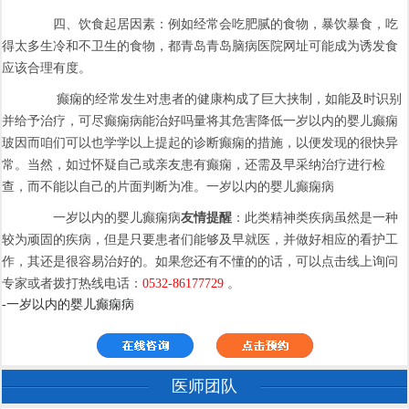
四、饮食起居因素：例如经常会吃肥腻的食物，暴饮暴食，吃
得太多生冷和不卫生的食物，都青岛青岛脑病医院网址可能成为诱发食
应该合理有度。
癫痫的经常发生对患者的健康构成了巨大挟制，如能及时识别
并给予治疗，可尽癫痫病能治好吗量将其危害降低一岁以内的婴儿癫痫
玻因而咱们可以也学学以上提起的诊断癫痫的措施，以便发现的很快异
常。当然，如过怀疑自己或亲友患有癫痫，还需及早采纳治疗进行检
查，而不能以自己的片面判断为准。一岁以内的婴儿癫痫病
一岁以内的婴儿癫痫病
友情提醒
：此类精神类疾病虽然是一种
较为顽固的疾病，但是只要患者们能够及早就医，并做好相应的看护工
作，其还是很容易治好的。如果您还有不懂的的话，可以点击线上询问
专家或者拨打热线电话：
0532-86177729
。
-一岁以内的婴儿癫痫病
医师团队