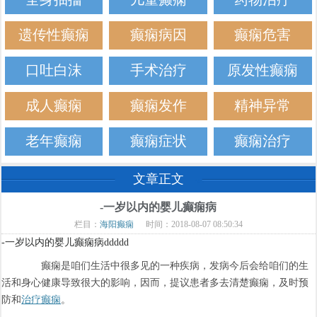
遗传性癫痫
癫痫病因
癫痫危害
口吐白沫
手术治疗
原发性癫痫
成人癫痫
癫痫发作
精神异常
老年癫痫
癫痫症状
癫痫治疗
文章正文
-一岁以内的婴儿癫痫病
栏目：
海阳癫痫
时间：2018-08-07 08:50:34
-一岁以内的婴儿癫痫病ddddd
癫痫是咱们生活中很多见的一种疾病，发病今后会给咱们的生
活和身心健康导致很大的影响，因而，提议患者多去清楚癫痫，及时预
防和
治疗癫痫
。